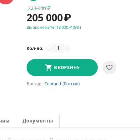
223 000
₽
205 000
₽
Вы экономите:
18 000
₽
(
8
%)
Кол-во:
−
+
В КОРЗИНУ
Бренд
Zoomed (Россия)
ывы
Документы