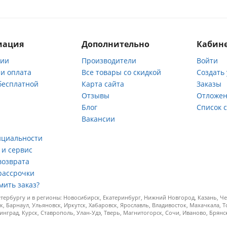
мация
Дополнительно
Кабине
нии
Производители
Войти
 и оплата
Все товары со скидкой
Создать
бесплатной
Карта сайта
Заказы
Отзывы
Отложен
ы
Блог
Список 
Вакансии
а
нциальности
 и сервис
возврата
рассрочки
мить заказ?
ербургу и в регионы: Новосибирск, Екатеринбург, Нижний Новгород, Казань, Чел
к, Барнаул, Ульяновск, Иркутск, Хабаровск, Ярославль, Владивосток, Махачкала, 
инград, Курск, Ставрополь, Улан-Удэ, Тверь, Магнитогорск, Сочи, Иваново, Брян