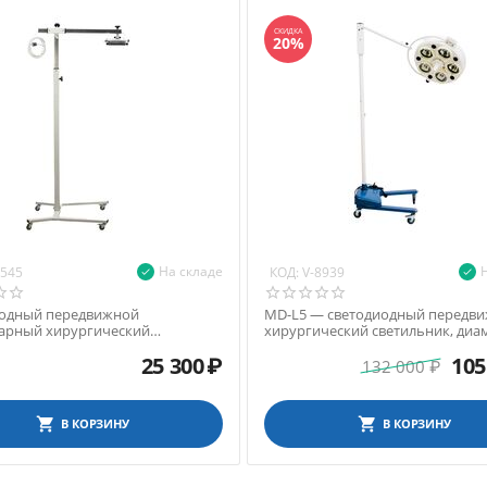
СКИДКА
20%
На складе
КОД:
8545
V-8939
одный передвижной
MD-L5 — светодиодный передв
арный хирургический
хирургический светильник, диа
ник с регулировкой наклона и
лампы 50 см
25 300
₽
105
164-200 см
132 000
₽
В КОРЗИНУ
В КОРЗИНУ