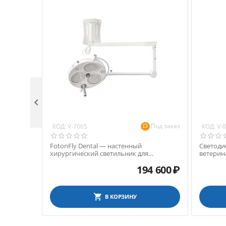

Под заказ
КОД:
КОД:
V-7665
V-
FotonFly Dental — настенный
Светоди
хирургический светильник для
ветерин
ветеринарии
светиль
194 600
₽
высоты, 
В КОРЗИНУ