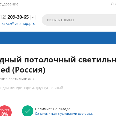
О 
рудование
12)
209-30-65

zakaz@vetshop.pro
одный потолочный светильн
d (Россия)
ские светильники
/
к для ветеринарии, двухкупольный
Наличие:
На складе
Ознакомиться с условиями доставки.