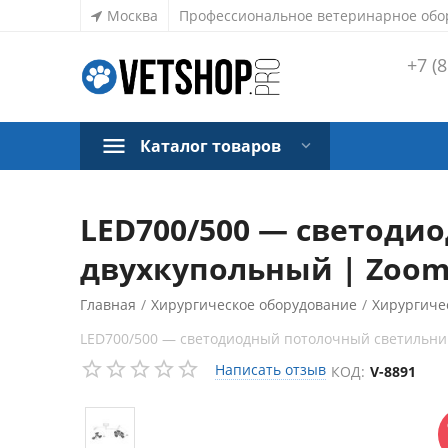
Москва
Профессиональное ветеринарное обо
+7 (8
Каталог товаров
LED700/500 — светоди
двухкупольный | Zoome
Главная
/
Хирургическое оборудование
/
Хирургиче
LED700/500 — светодиодный потолочный светильни
СКИДКА
8%
Написать отзыв
КОД:
V-8891