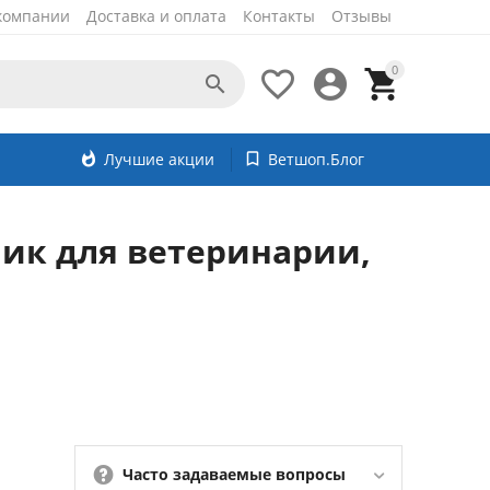
компании
Доставка и оплата
Контакты
Отзывы
0




whatshot
Лучшие акции
bookmark_border
Ветшоп.Блог
ик для ветеринарии,
Часто задаваемые вопросы