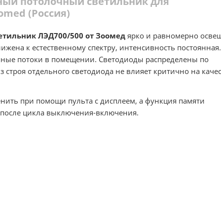
дный потолочный светильник для
omed (Россия)
тильник ЛЭД700/500 от Зоомед
ярко и равномерно осве
ижена к естественному спектру, интенсивность постоянная.
ушные потоки в помещении. Светодиоды распределены по
 строя отдельного светодиода не влияет критично на каче
нить при помощи пульта с дисплеем, а функция памяти
 после цикла выключения-включения.