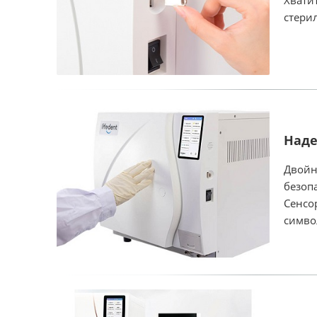
Хвати
стери
Наде
Двойн
безоп
Сенсо
симво