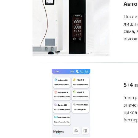
Авто
После
лишни
сама, 
высок
5+4 
5 вст
значе
цикла
беспе