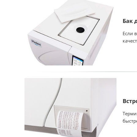
Бак 
Если 
качес
Встр
Терми
быстр