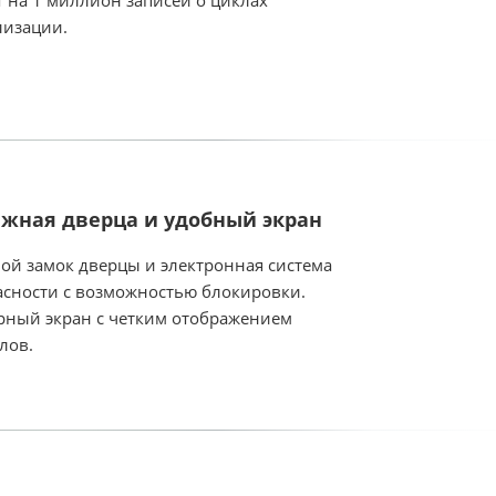
т на 1 миллион записей о циклах
лизации.
жная дверца и удобный экран
ой замок дверцы и электронная система
асности с возможностью блокировки.
рный экран с четким отображением
лов.