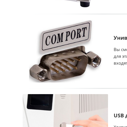
Унив
Вы см
для эт
входят
USB 