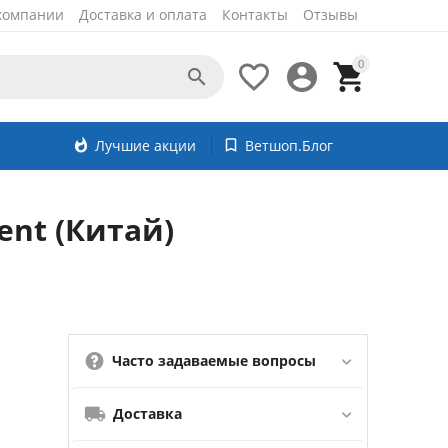
компании
Доставка и оплата
Контакты
Отзывы
0




whatshot
Лучшие акции
bookmark_border
Ветшоп.Блог
dent (Китай)
Часто задаваемые вопросы
Доставка