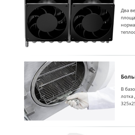
Два в
площа
норма
тепло
Боль
В баз
лотка 
325х2