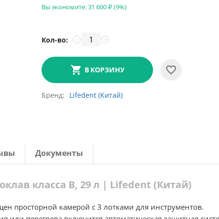
Вы экономите:
31 600
₽
(
9
%)
Кол-во:
−
+
В КОРЗИНУ
Бренд
Lifedent (Китай)
ывы
Документы
оклав класса B, 29 л | Lifedent (Китай)
ен просторной камерой с 3 лотками для инструментов.
ия или перегрева включится автоматическая защитная сист