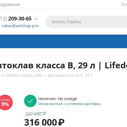
О 
рудование
12)
209-30-65

zakaz@vetshop.pro
втоклав класса B, 29 л | Life
ы
/
Lifedent Apollo 29B — автоклав класса B, 29 л
Наличие:
На складе
Ознакомиться с условиями доставки.
347 600
₽
316 000
₽