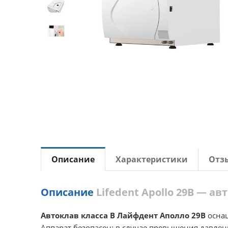
Описание
Характеристики
Отз
Описание
Lifedent Apollo 29B — авт
Автоклав класса B Лайфдент Аполло 29В
оснащ
Аппарат безопасен: в случае превышения давлен