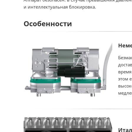
и интеллектуальная блокировка.
Особенности
Неме
Безма
доста
время
этом 
высок
медле
Итал