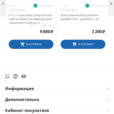

На складе
На складе
V-6324
V-7061
V
V-3 — комплект реагентов с
Изотонический реагент
карточками активации для
ДиаВетТест, дилюент, 5л
гематологического
анализатора Mindray BC-30
Vet
9 800
₽
2 200
₽
В КОРЗИНУ
В КОРЗИНУ
Информация
Дополнительно
Кабинет покупателя