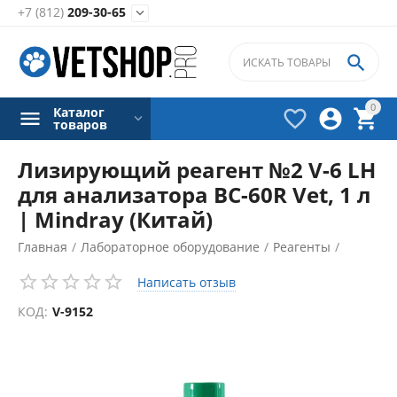
+7 (812)
209-30-65


0
Каталог



товаров
Лизирующий реагент №2 V-6 LH
для анализатора BC-60R Vet, 1 л
| Mindray (Китай)
Главная
/
Лабораторное оборудование
/
Реагенты
/
Гематологические реагенты
/
Написать отзыв
КОД:
V-9152