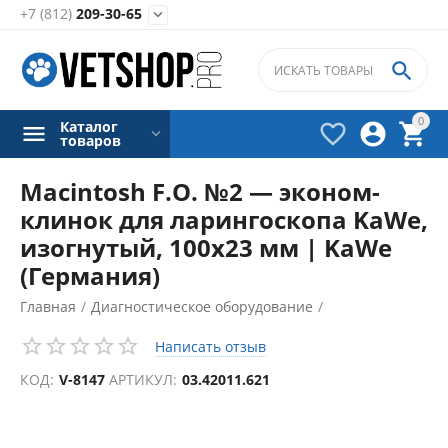
+7 (812)
209-30-65


0
Каталог



товаров
Macintosh F.O. №2 — эконом-
клинок для ларингоскопа KaWe,
изогнутый, 100х23 мм | KaWe
(Германия)
Главная
/
Диагностическое оборудование
/
Ларингоскопы
/
Клинки ларингоскопов
/
Написать отзыв
КОД:
V-8147
АРТИКУЛ:
03.42011.621