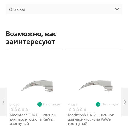
Отзывы
Возможно, вас
заинтересуют

На складе
На складе
V-7380
V-7381
V
Macintosh С №1 — клинок
Macintosh С №2 — клинок
для ларингоскопа KaWe,
для ларингоскопа KaWe,
изогнутый
изогнутый