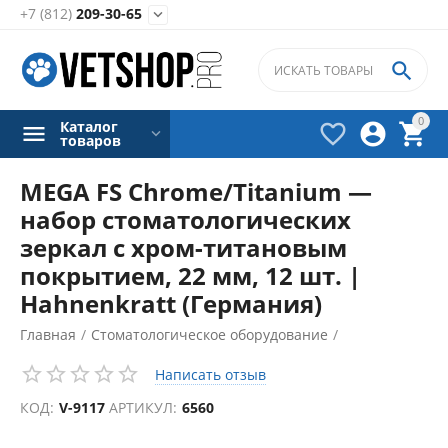
+7 (812)
209-30-65


0
Каталог



товаров
MEGA FS Chrome/Titanium —
набор стоматологических
зеркал с хром-титановым
покрытием, 22 мм, 12 шт. |
Hahnenkratt (Германия)
Главная
/
Стоматологическое оборудование
/
Зуботехнические принадлежности
/
Написать отзыв
КОД:
V-9117
АРТИКУЛ:
6560