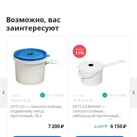
Возможно, вас
заинтересуют
СКИДКА
11%

На складе
На складе
V-9961
V-10106
V
ОГП 2.0 — гипсоотстойник,
ОГП 2.0 МИНИ —
отделитель гипса
гипсоотстойник,
проточный, 18 л
небольшой проточный
отделитель гипса, 15 л
7 200
₽
6 150
₽
6 900
₽