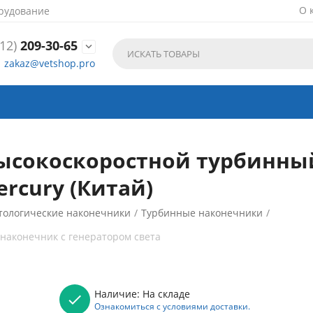
О 
рудование
12)
209-30-65

zakaz@vetshop.pro
 высокоскоростной турбинны
ercury (Китай)
тологические наконечники
/
Турбинные наконечники
/
наконечник с генератором света
Наличие:
На складе
Ознакомиться с условиями доставки.