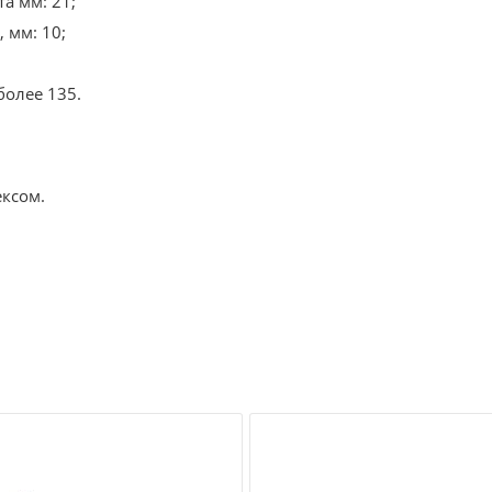
а мм: 21;
 мм: 10;
более 135.
ексом.