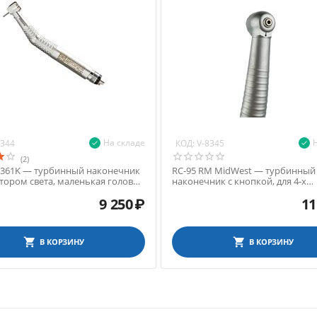
На складе
КОД:
8344
V-8345
(2)
 361K — турбинный наконечник
RC-95 RM MidWest — турбинный
атором света, маленькая головка
наконечник с кнопкой, для 4-х
)
канального соединения
9 250
₽
11
В КОРЗИНУ
В КОРЗИНУ