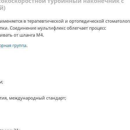
ысокоскоростной турбинный наконечник с
й)
именяется в терапевтической и ортопедической стоматолог
пки. Соединение мультифлекс облегчает процесс
ивать от шланга М4.
.
орная группа
м;
стия, международный стандарт;