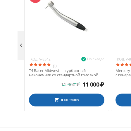

На складе
КОД:
КОД:
V-8342
V-
(1)
T4 Racer Midwest — турбинный
Mercury
наконечник со стандартной головкой
с генер
без света, для 4-х канального
S (11 мм
11 000
₽
соединения
11 300
₽
В КОРЗИНУ