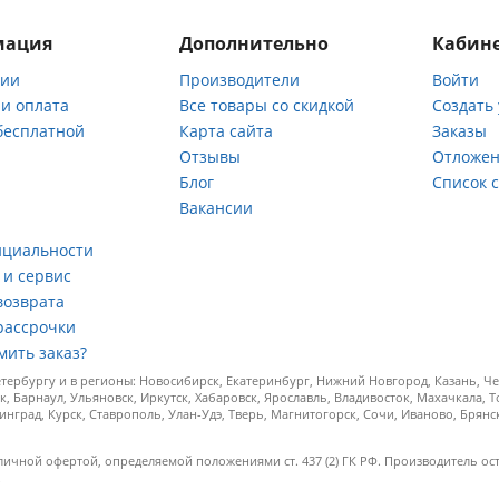
мация
Дополнительно
Кабине
нии
Производители
Войти
 и оплата
Все товары со скидкой
Создать
бесплатной
Карта сайта
Заказы
Отзывы
Отложен
ы
Блог
Список 
Вакансии
а
нциальности
 и сервис
возврата
рассрочки
мить заказ?
ербургу и в регионы: Новосибирск, Екатеринбург, Нижний Новгород, Казань, Чел
к, Барнаул, Ульяновск, Иркутск, Хабаровск, Ярославль, Владивосток, Махачкала, 
инград, Курск, Ставрополь, Улан-Удэ, Тверь, Магнитогорск, Сочи, Иваново, Брян
личной офертой, определяемой положениями ст. 437 (2) ГК РФ. Производитель ос
.