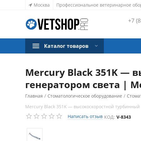
Москва
Профессиональное ветеринарное обо
+7 (8
Каталог товаров
Mercury Black 351K —
генератором света | M
Главная
/
Стоматологическое оборудование
/
Стома
Mercury Black 351K — высокоскоростной турбинный 
Написать отзыв
КОД:
V-8343