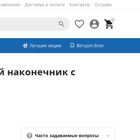
компании
Доставка и оплата
Контакты
Отзывы
0




whatshot
Лучшие акции
bookmark_border
Ветшоп.Блог
й наконечник с
Часто задаваемые вопросы