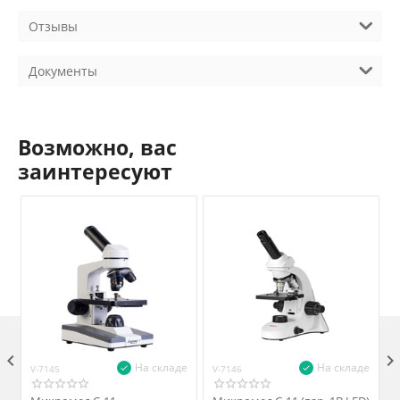
Отзывы
Документы
Возможно, вас
заинтересуют

На складе
На складе
V-7145
V-7146
V