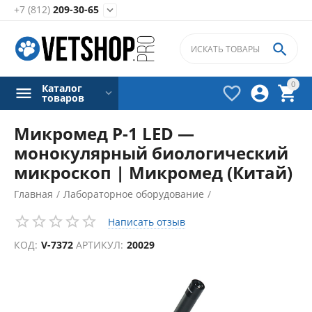
+7 (812)
209-30-65


0
Каталог



товаров
Микромед Р-1 LED —
монокулярный биологический
микроскоп | Микромед (Китай)
Главная
/
Лабораторное оборудование
/
Микроскопы для ветеринарной лаборатории
/
Написать отзыв
КОД:
V-7372
АРТИКУЛ:
20029