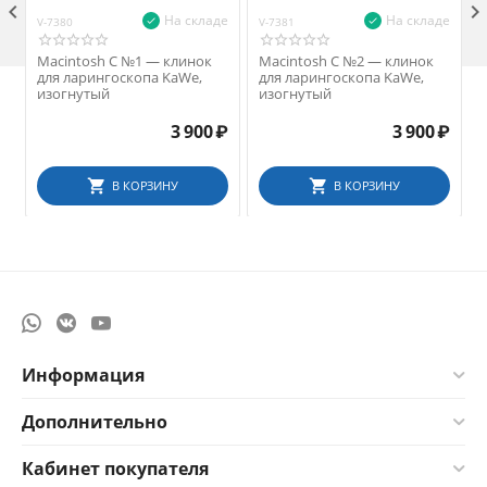

На складе
На складе
V-7380
V-7381
V
Macintosh С №1 — клинок
Macintosh С №2 — клинок
для ларингоскопа KaWe,
для ларингоскопа KaWe,
изогнутый
изогнутый
3 900
₽
3 900
₽
В КОРЗИНУ
В КОРЗИНУ
Информация
Дополнительно
Кабинет покупателя