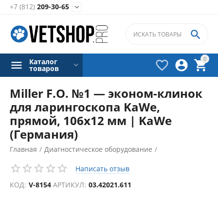
+7 (812)
209-30-65


0
Каталог



товаров
Miller F.O. №1 — эконом-клинок
для ларингоскопа KaWe,
прямой, 106х12 мм | KaWe
(Германия)
Главная
/
Диагностическое оборудование
/
Ларингоскопы
/
Клинки ларингоскопов
/
Написать отзыв
КОД:
V-8154
АРТИКУЛ:
03.42021.611