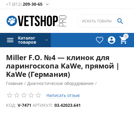
+7 (812)
209-30-65


0
Каталог



товаров
Miller F.O. №4 — клинок для
ларингоскопа KaWe, прямой |
KaWe (Германия)
Главная
/
Диагностическое оборудование
/
Ларингоскопы
/
Клинки ларингоскопов
/
Написать отзыв
КОД:
V-7471
АРТИКУЛ:
03.42023.641