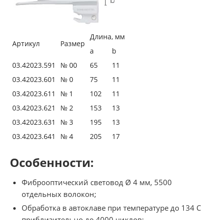
Длина, мм
Артикул
Размер
a
b
03.42023.591
№ 00
65
11
03.42023.601
№ 0
75
11
03.42023.611
№ 1
102
11
03.42023.621
№ 2
153
13
03.42023.631
№ 3
195
13
03.42023.641
№ 4
205
17
Особенности:
Фиброоптический световод Ø 4 мм, 5500
отдельных волокон;
Обработка в автоклаве при температуре до 134 C
приблизительно до 4000 циклов;