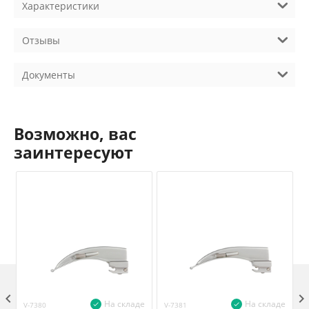
Характеристики
Отзывы
Документы
Возможно, вас
заинтересуют

На складе
На складе
V-7380
V-7381
V