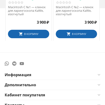
Macintosh С №1 — клинок
Macintosh С №2 — клинок
для ларингоскопа KaWe,
для ларингоскопа KaWe,
изогнутый
изогнутый
3 900
₽
3 900
₽
В КОРЗИНУ
В КОРЗИНУ
Информация
Дополнительно
Кабинет покупателя