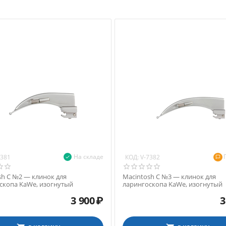
На складе
КОД:
7381
V-7382
sh С №2 — клинок для
Macintosh С №3 — клинок для
скопа KaWe, изогнутый
ларингоскопа KaWe, изогнутый
3 900
₽
3