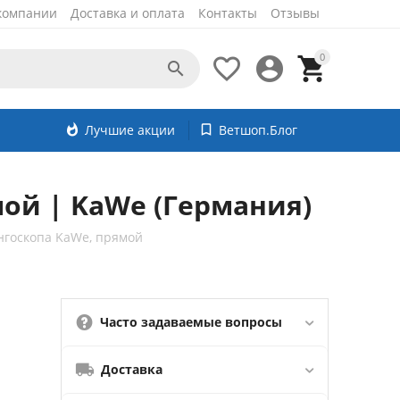
компании
Доставка и оплата
Контакты
Отзывы
0




whatshot
Лучшие акции
bookmark_border
Ветшоп.Блог
мой | KaWe (Германия)
ингоскопа KaWe, прямой
Часто задаваемые вопросы
Доставка