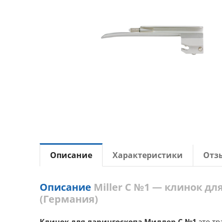
Описание
Характеристики
Отз
Описание
Miller С №1 — клинок д
(Германия)
Клинок для ларингоскопа Миллер С №1
это тр