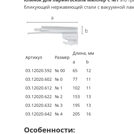
бликующей нержавеющей стали с вакуумной лам
Длина, мм
Артикул
Размер
a
b
03.12020.592
№ 00
65
12
03.12020.602
№ 0
77
11
03.12020.612
№ 1
102
11
03.12020.622
№ 2
153
13
03.12020.632
№ 3
195
13
03.12020.642
№ 4
205
16
Особенности: