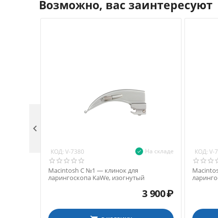
Возможно, вас заинтересуют

На складе
КОД:
КОД:
V-7380
V-
Macintosh С №1 — клинок для
Macinto
ларингоскопа KaWe, изогнутый
ларинго
3 900
₽