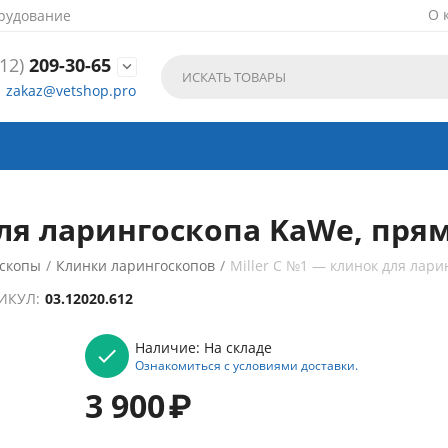
О 
рудование
12)
209-30-65

zakaz@vetshop.pro
для ларингоскопа KaWe, пря
скопы
/
Клинки ларингоскопов
/
Miller С №1 — клинок для лар
ИКУЛ:
03.12020.612
Наличие:
На складе
Ознакомиться с условиями доставки.
3 900
₽