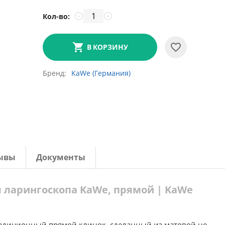
Кол-во:
−
+
В КОРЗИНУ
Бренд
KaWe (Германия)
ывы
Документы
ля ларингоскопа KaWe, прямой | KaWe
адиционный прямой клинок, сделанный из матовой не