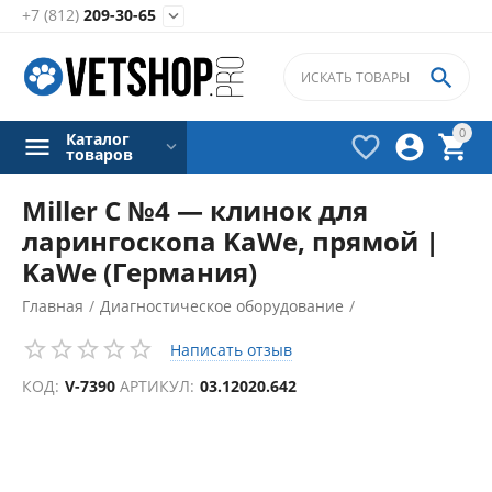
+7 (812)
209-30-65


0
Каталог



товаров
Miller С №4 — клинок для
ларингоскопа KaWe, прямой |
KaWe (Германия)
Главная
/
Диагностическое оборудование
/
Ларингоскопы
/
Клинки ларингоскопов
/
Написать отзыв
КОД:
V-7390
АРТИКУЛ:
03.12020.642