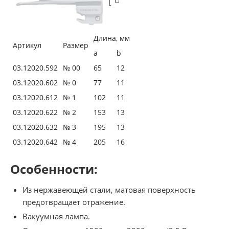
Длина, мм
Артикул
Размер
a
b
03.12020.592
№ 00
65
12
03.12020.602
№ 0
77
11
03.12020.612
№ 1
102
11
03.12020.622
№ 2
153
13
03.12020.632
№ 3
195
13
03.12020.642
№ 4
205
16
Особенности:
Из нержавеющей стали, матовая поверхность
предотвращает отражение.
Вакуумная лампа.