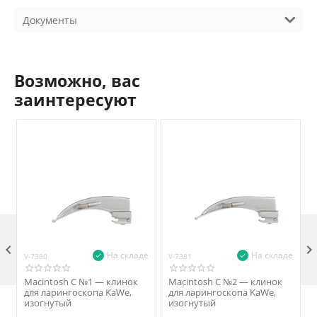
Документы
Возможно, вас
заинтересуют

На складе
На складе
V-7380
V-7381
V
Macintosh С №1 — клинок
Macintosh С №2 — клинок
для ларингоскопа KaWe,
для ларингоскопа KaWe,
изогнутый
изогнутый