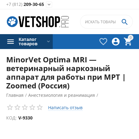
+7 (812)
209-30-65


0
Каталог



товаров
MinorVet Optima MRI —
ветеринарный наркозный
аппарат для работы при МРТ |
Zoomed (Россия)
Главная
/
Анестезиология и реанимация
/
Наркозные аппараты
/
Написать отзыв
КОД:
V-9330