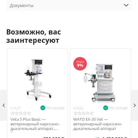
Документы
Возможно, вас
заинтересуют
СКИДКА
9%

На складе
На складе
V-7527
V-6292
V
Veta 5 Plus Basic —
WATO EX-35 Vet —
ветеринарный наркозно-
ветеринарный наркозно-
дыхательный аппарат,
дыхательный аппарат
базовая комплектация,
режим VS+