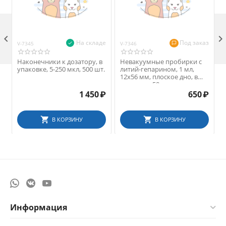

На складе
Под заказ
V-7345
V-7346
V
Наконечники к дозатору, в
Невакуумные пробирки с
упаковке, 5-250 мкл, 500 шт.
литий-гепарином, 1 мл,
12х56 мм, плоское дно, в
упаковке, 50 шт.
1 450
₽
650
₽
В КОРЗИНУ
В КОРЗИНУ
Информация