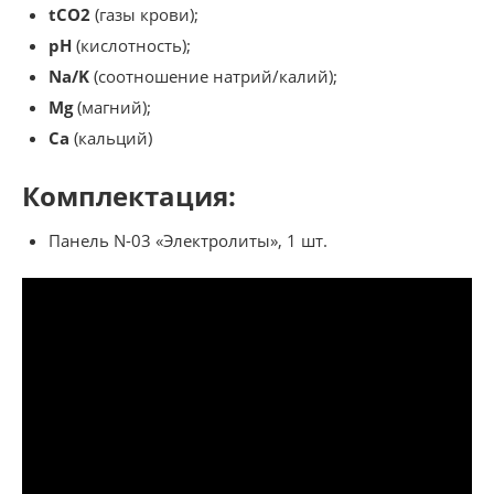
tCO2
(газы крови);
pH
(кислотность);
Na/
K
(соотношение натрий/калий);
Mg
(магний);
Ca
(кальций)
Комплектация:
Панель N-03 «Электролиты», 1 шт.