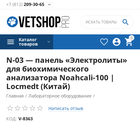
+7 (812)
209-30-65


0
Каталог



товаров
N-03 — панель «Электролиты»
для биохимического
анализатора Noahcali-100 |
Locmedt (Китай)
Главная
/
Лабораторное оборудование
/
Биохимические анализаторы
/
Написать отзыв
Аксессуары для биохимических анализаторов
/
КОД:
V-8363