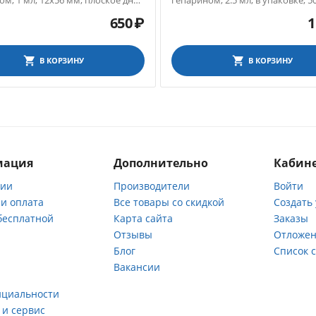
м, 1 мл, 12х56 мм, плоское дно,
гепарином, 2.5 мл, в упаковке, 5
ке, 50 шт.
650
₽
1
В КОРЗИНУ
В КОРЗИНУ
мация
Дополнительно
Кабине
нии
Производители
Войти
 и оплата
Все товары со скидкой
Создать
бесплатной
Карта сайта
Заказы
Отзывы
Отложен
ы
Блог
Список 
Вакансии
а
нциальности
 и сервис