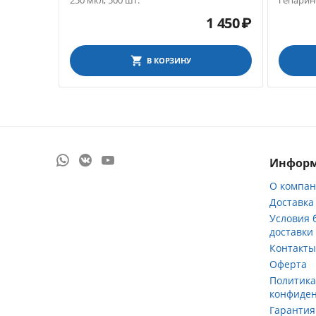
250 мкл, 500 шт.
гепарино
в упаков
1 450
₽
В КОРЗИНУ
Инфор
О компа
Доставка
Условия 
доставки
Контакт
Оферта
Политик
конфиде
Гарантия