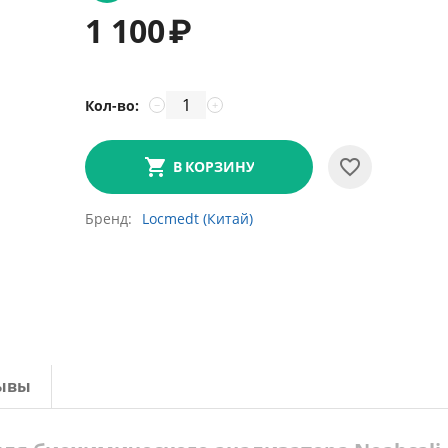
1 100
₽
Кол-во:
−
+
В КОРЗИНУ
Бренд
Locmedt (Китай)
ывы