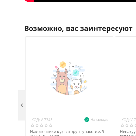
Возможно, вас заинтересуют

На складе
КОД:
КОД:
V-7345
V-
Наконечники к дозатору, в упаковке, 5-
Невакуу