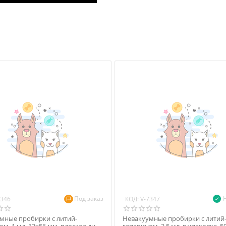
Под заказ
КОД:
7346
V-7347
мные пробирки с литий-
Невакуумные пробирки с литий