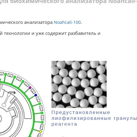
для биохимического анализатора Noahcali-
мического анализатора
.
Noahcali-100
й технологии и уже содержит разбавитель и