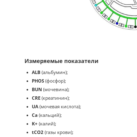
Измеряемые показатели
ALB
(альбумин);
PHOS
(фосфор);
BUN
(мочевина);
CRE
(креатинин);
UA
(мочевая кислота);
Ca
(кальций);
K+
(калий);
tCO2
(газы крови);