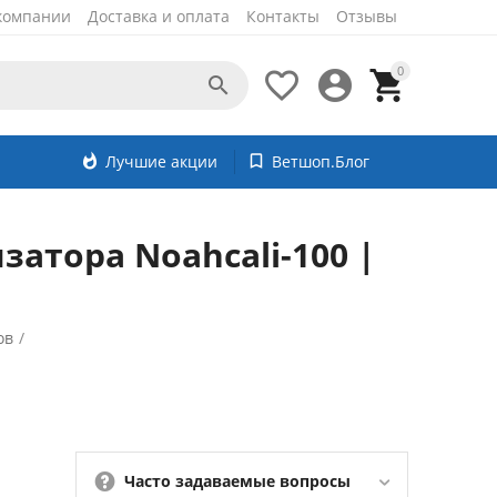
компании
Доставка и оплата
Контакты
Отзывы
0




whatshot
Лучшие акции
bookmark_border
Ветшоп.Блог
атора Noahcali-100 |
ов
/
Часто задаваемые вопросы