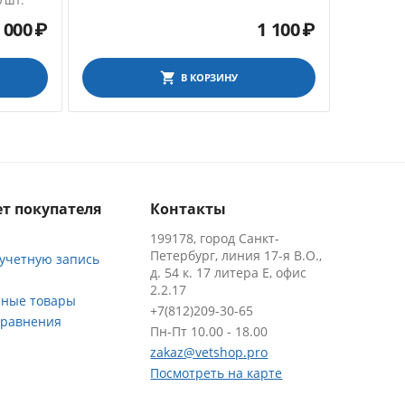
0 шт.
Comprehen
биохимич
 000
₽
1 100
₽
C200, 20 
параметр
В КОРЗИНУ
т покупателя
Контакты
199178, город Санкт-
Петербург, линия 17-я В.О.,
 учетную запись
д. 54 к. 17 литера Е, офис
2.2.17
ные товары
+7(812)209-30-65
сравнения
Пн-Пт 10.00 - 18.00
zakaz@vetshop.pro
Посмотреть на карте