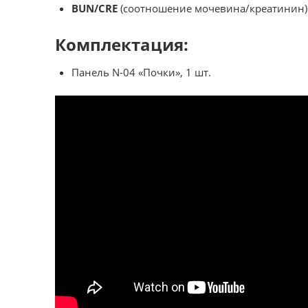
BUN/CRE
(соотношение мочевина/креатинин)
Комплектация:
Панель N-04 «Почки», 1 шт.