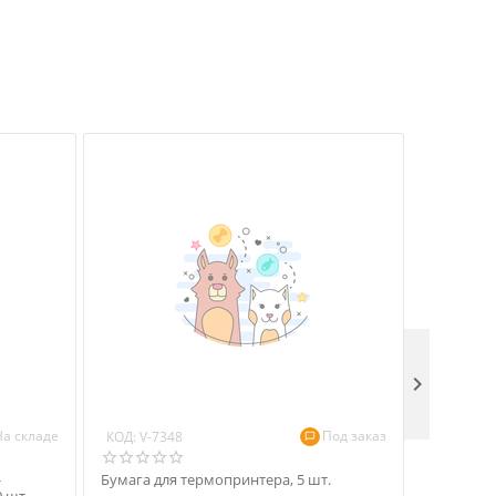

На складе
Под заказ
КОД:
КОД:
V-7348
V-82
-
Бумага для термопринтера, 5 шт.
Многофун