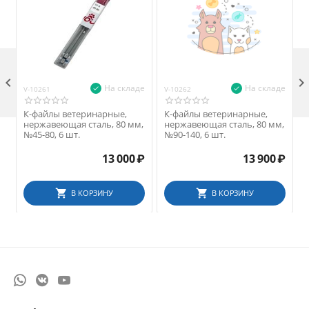

На складе
На складе
V-10261
V-10262
V
К-файлы ветеринарные,
К-файлы ветеринарные,
нержавеющая сталь, 80 мм,
нержавеющая сталь, 80 мм,
№45-80, 6 шт.
№90-140, 6 шт.
13 000
₽
13 900
₽
В КОРЗИНУ
В КОРЗИНУ