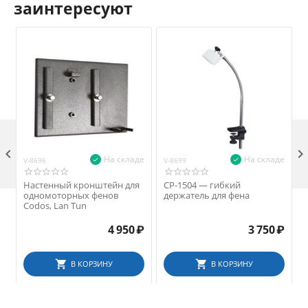
заинтересуют

На складе
На складе
V-8696
V-8699
V
Настенный кронштейн для
СP-1504 — гибкий
одномоторных фенов
держатель для фена
Codos, Lan Tun
4 950
₽
3 750
₽
В КОРЗИНУ
В КОРЗИНУ