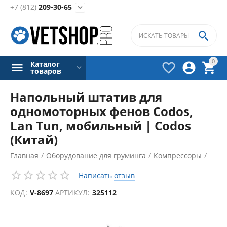
+7 (812)
209-30-65


0
Каталог



товаров
Напольный штатив для
одномоторных фенов Codos,
Lan Tun, мобильный | Codos
(Китай)
Главная
/
Оборудование для груминга
/
Компрессоры
/
Аксессуары для компрессоров
/
Написать отзыв
КОД:
V-8697
АРТИКУЛ:
325112