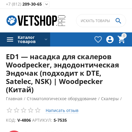
+7 (812)
209-30-65


0
Каталог



товаров
ED1 — насадка для скалеров
Woodpecker, эндодонтическая
Эндочак (подходит к DTE,
Satelec, NSK) | Woodpecker
(Китай)
Главная
/
Стоматологическое оборудование
/
Скалеры
/
Насадки для скалеров
/
СКИДКА
Написать отзыв
50%
КОД:
V-4806
АРТИКУЛ:
S-7535