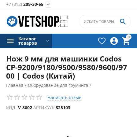
+7 (812)
209-30-65


0
Каталог



товаров
Нож 9 мм для машинки Codos
СР-9200/9180/9500/9580/9600/97
00 | Codos (Китай)
Главная
/
Оборудование для груминга
/
Машинка для стрижки и груминга
/
Написать отзыв
Аксессуары для машинок для груминга
/
КОД:
V-8602
АРТИКУЛ:
325103