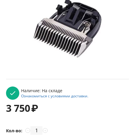
Наличие:
На складе
Ознакомиться с условиями доставки.
3 750
₽
Кол-во:
−
+