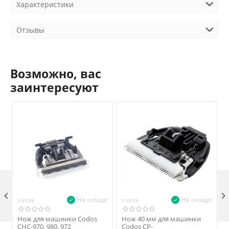
Характеристики
Отзывы
Возможно, вас
заинтересуют

На складе
На складе
V-8598
V-8599
V
Нож для машинки Codos
Нож 40 мм для машинки
CHC-970, 980, 972
Codos CP-