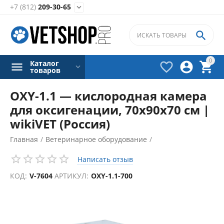
+7 (812)
209-30-65


0
Каталог



товаров
OXY-1.1 — кислородная камера
для оксигенации, 70х90х70 см |
wikiVET (Россия)
Главная
/
Ветеринарное оборудование
/
Камеры для кислородной оксигенации
/
Написать отзыв
КОД:
V-7604
АРТИКУЛ:
OXY-1.1-700