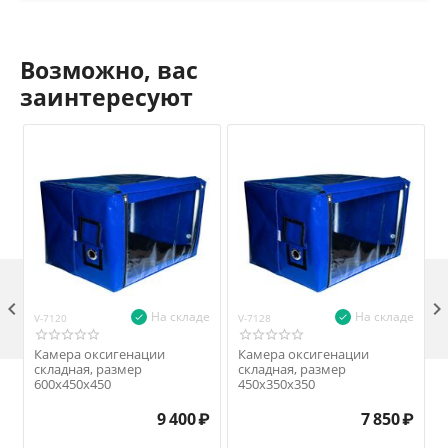
Возможно, вас
заинтересуют

На складе
На складе
V-7120
V-7128
V
Камера оксигенации
Камера оксигенации
складная, размер
складная, размер
600x450x450
450x350x350
9 400
₽
7 850
₽