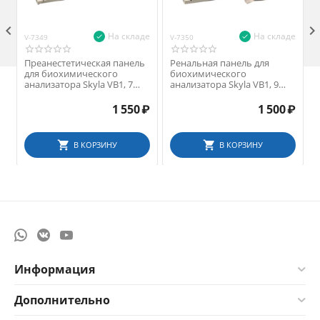

На складе
На складе
V-7349
V-7350
V
Преанестетическая панель
Ренальная панель для
для биохимического
биохимического
анализатора Skyla VB1, 7
анализатора Skyla VB1, 9
параметров
параметров
1 550
₽
1 500
₽
В КОРЗИНУ
В КОРЗИНУ
Информация
Дополнительно