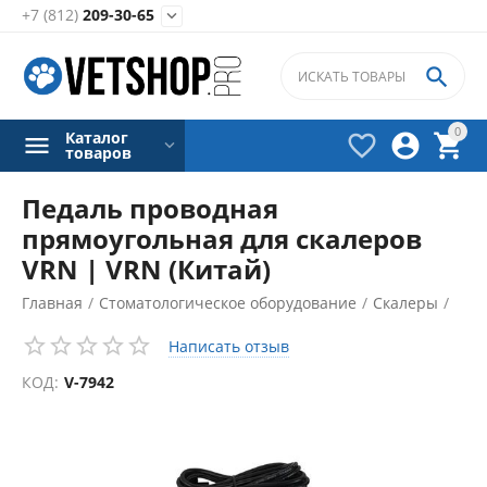
+7 (812)
209-30-65


0
Каталог



товаров
Педаль проводная
прямоугольная для скалеров
VRN | VRN (Китай)
Главная
/
Стоматологическое оборудование
/
Скалеры
/
Аксессуары и запасные части для скалеров
/
Написать отзыв
КОД:
V-7942