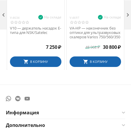

На складе
На складе
V-4634
V-4697
V
V10 — держатель насадок E-
VA-HP — наконечник без
типа для NSK/Satelec
оптики для ультразвуковых
скалеров Varios 750/560/350
7 250
₽
30 800
₽
48 968
₽
В КОРЗИНУ
В КОРЗИНУ
Информация
Дополнительно