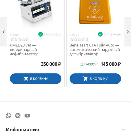

На складе
На складе
V-8901
V-9701
V
uMED20 Vet —
BeneHeart C1A Fully Auto —
ветеринарный
автоматический наружный
дефибриллятор
дефибриллятор
350 000
₽
145 000
₽
177 000
₽
В КОРЗИНУ
В КОРЗИНУ
Информация