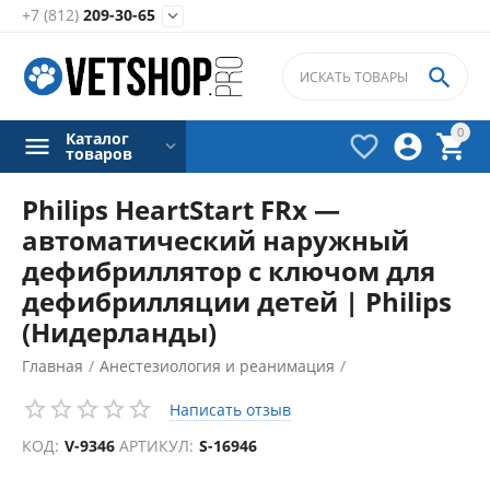
+7 (812)
209-30-65


0
Каталог



товаров
Philips HeartStart FRx —
автоматический наружный
дефибриллятор с ключом для
дефибрилляции детей | Philips
(Нидерланды)
Главная
/
Анестезиология и реанимация
/
Дефибрилляторы
/
Написать отзыв
КОД:
V-9346
АРТИКУЛ:
S-16946