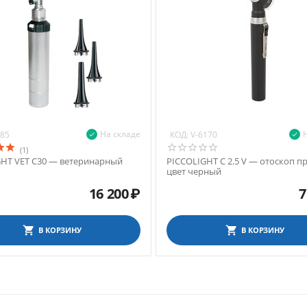
На складе
КОД:
285
V-6170
(1)
HT VET C30 — ветеринарный
PICCOLIGHT C 2.5 V — отоскоп п
цвет черный
16 200
₽
7
В КОРЗИНУ
В КОРЗИНУ