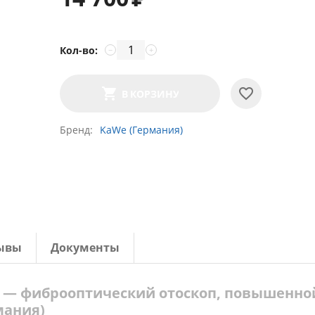
Кол-во:
−
+
В КОРЗИНУ
Бренд
KaWe (Германия)
ывы
Документы
5 V — фиброоптический отоскоп, повышенно
мания)