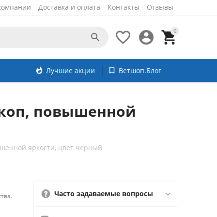
компании
Доставка и оплата
Контакты
Отзывы
0




whatshot
Лучшие акции
bookmark_border
Ветшоп.Блог
оскоп, повышенной
ышенной яркости, цвет черный
Часто задаваемые вопросы
тва.