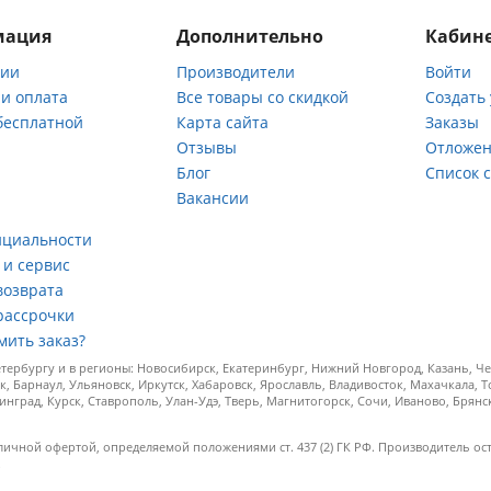
мация
Дополнительно
Кабине
нии
Производители
Войти
 и оплата
Все товары со скидкой
Создать
бесплатной
Карта сайта
Заказы
Отзывы
Отложен
ы
Блог
Список 
Вакансии
а
нциальности
 и сервис
возврата
рассрочки
мить заказ?
ербургу и в регионы: Новосибирск, Екатеринбург, Нижний Новгород, Казань, Чел
к, Барнаул, Ульяновск, Иркутск, Хабаровск, Ярославль, Владивосток, Махачкала, 
инград, Курск, Ставрополь, Улан-Удэ, Тверь, Магнитогорск, Сочи, Иваново, Брян
личной офертой, определяемой положениями ст. 437 (2) ГК РФ. Производитель ос
.