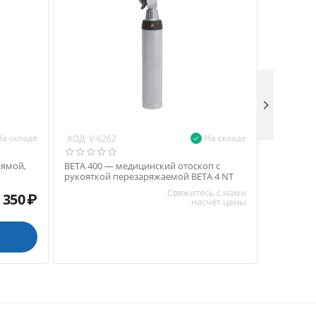

На складе
На складе
КОД:
КОД:
V-6262
V-71
рямой,
BETA 400 — медицинский отоскоп с
BETA 400
рукояткой перезаряжаемой BETA 4 NT
рукоятко
Свяжитесь с нами
 350
₽
насчёт цены