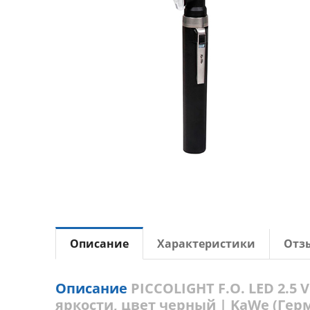
Описание
Характеристики
Отз
Описание
PICCOLIGHT F.O. LED 2.
яркости, цвет черный | KaWe (Гер