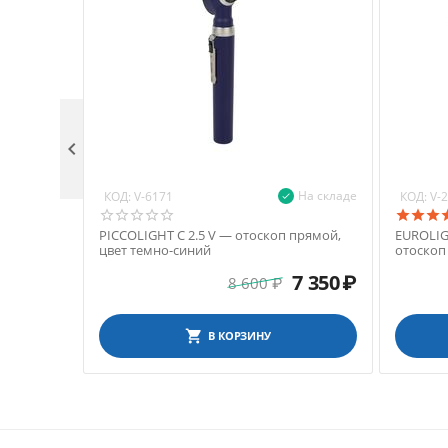

На складе
КОД:
КОД:
V-6171
V-
PICCOLIGHT C 2.5 V — отоскоп прямой,
EUROLIG
цвет темно-синий
отоскоп
7 350
₽
8 600
₽
В КОРЗИНУ