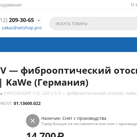
О 
рудование
12)
209-30-65

zakaz@vetshop.pro
.5 V — фиброоптический от
| KaWe (Германия)
ы
/
PICCOLIGHT F.O. LED 2.5 V — фиброоптический отоскоп, пов
ИКУЛ:
01.13600.022
Наличие:
Снят с производства
Товар больше не поставляется или снят с производс
14 700
₽