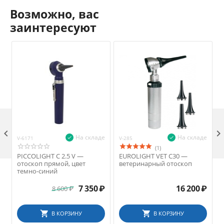
Возможно, вас
заинтересуют

На складе
На складе
V-6171
V-285
V
(1)
PICCOLIGHT C 2.5 V —
EUROLIGHT VET C30 —
отоскоп прямой, цвет
ветеринарный отоскоп
темно-синий
7 350
₽
16 200
₽
8 600
₽
В КОРЗИНУ
В КОРЗИНУ