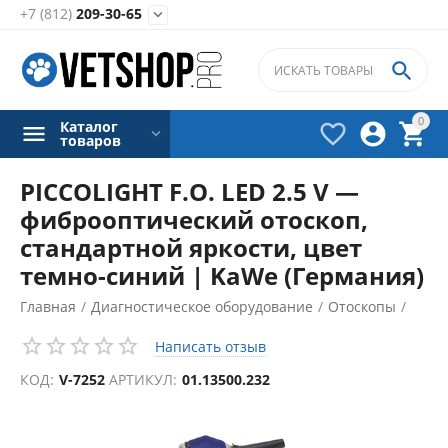
+7 (812)
209-30-65


0
Каталог



товаров
PICCOLIGHT F.O. LED 2.5 V —
фиброоптический отоскоп,
стандартной яркости, цвет
темно-синий | KaWe (Германия)
Главная
/
Диагностическое оборудование
/
Отоскопы
/
Написать отзыв
КОД:
V-7252
АРТИКУЛ:
01.13500.232