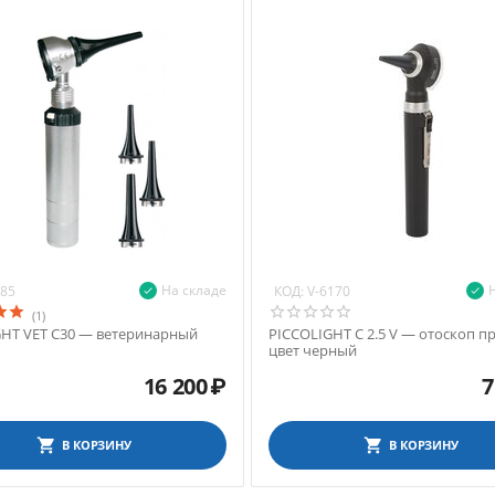
На складе
КОД:
285
V-6170
(1)
HT VET C30 — ветеринарный
PICCOLIGHT C 2.5 V — отоскоп п
цвет черный
16 200
₽
7
В КОРЗИНУ
В КОРЗИНУ