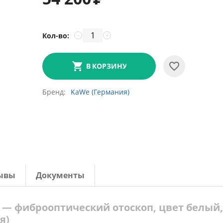
Кол-во:
−
+
В КОРЗИНУ
Бренд
KaWe (Германия)
ывы
Документы
 V — фиброоптический отоскоп, цвет белый,
я)