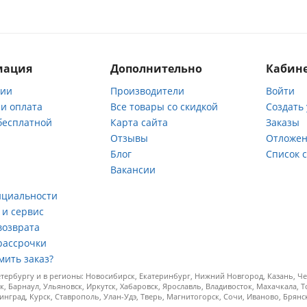
мация
Дополнительно
Кабине
нии
Производители
Войти
 и оплата
Все товары со скидкой
Создать
бесплатной
Карта сайта
Заказы
Отзывы
Отложен
ы
Блог
Список 
Вакансии
а
нциальности
 и сервис
возврата
рассрочки
мить заказ?
ербургу и в регионы: Новосибирск, Екатеринбург, Нижний Новгород, Казань, Чел
к, Барнаул, Ульяновск, Иркутск, Хабаровск, Ярославль, Владивосток, Махачкала, 
инград, Курск, Ставрополь, Улан-Удэ, Тверь, Магнитогорск, Сочи, Иваново, Брян