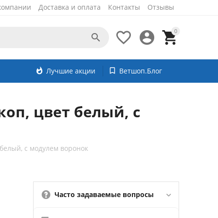
компании
Доставка и оплата
Контакты
Отзывы
0




whatshot
Лучшие акции
bookmark_border
Ветшоп.Блог
коп, цвет белый, с
 белый, с модулем воронок
Часто задаваемые вопросы