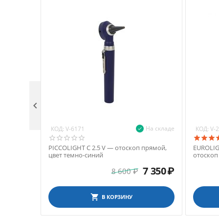

На складе
КОД:
КОД:
V-6171
V-
PICCOLIGHT C 2.5 V — отоскоп прямой,
EUROLIG
цвет темно-синий
отоскоп
7 350
₽
8 600
₽
В КОРЗИНУ