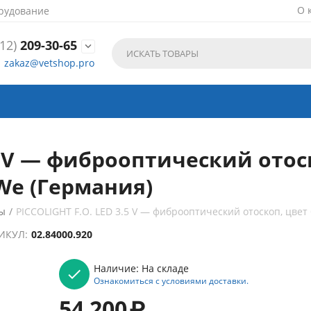
О 
рудование
12)
209-30-65

zakaz@vetshop.pro
5 V — фиброоптический отос
We (Германия)
ы
/
PICCOLIGHT F.O. LED 3.5 V — фиброоптический отоскоп, цвет
ИКУЛ:
02.84000.920
Наличие:
На складе
Ознакомиться с условиями доставки.
54 200
₽