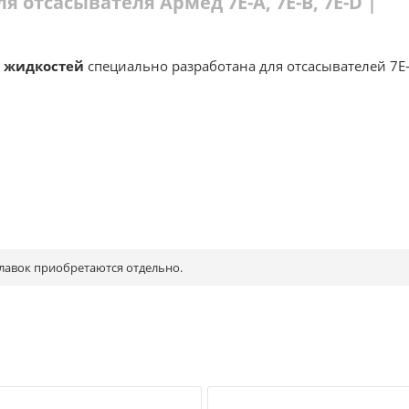
я отсасывателя Армед 7Е-А, 7Е-B, 7Е-D |
х жидкостей
специально разработана для отсасывателей 7Е-
лавок приобретаются отдельно.