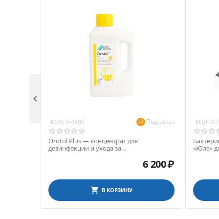

Под заказ
КОД:
КОД:
V-4400
V-
Orotol Plus — концентрат для
Бактери
дезинфекции и ухода за
«Юла» д
стоматологическими аспирационными
6 200
₽
системами, 2,5 л
В КОРЗИНУ