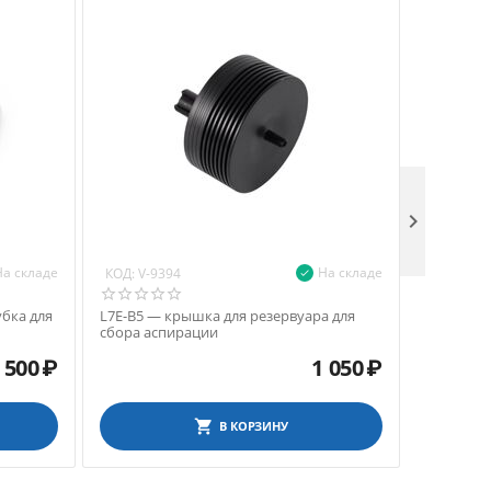

На складе
На складе
КОД:
КОД:
V-9394
V-94
бка для
L7E-B5 — крышка для резервуара для
L7E — кр
сбора аспирации
отсасыват
 500
₽
1 050
₽
В КОРЗИНУ