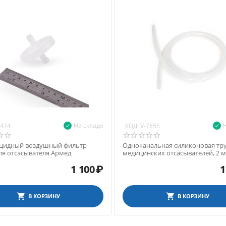
На складе
КОД:
7474
V-7855
цидный воздушный фильтр
Одноканальная силиконовая тру
ля отсасывателя Армед
медицинских отсасывателей, 2 м
1 100
₽
1
В КОРЗИНУ
В КОРЗИНУ