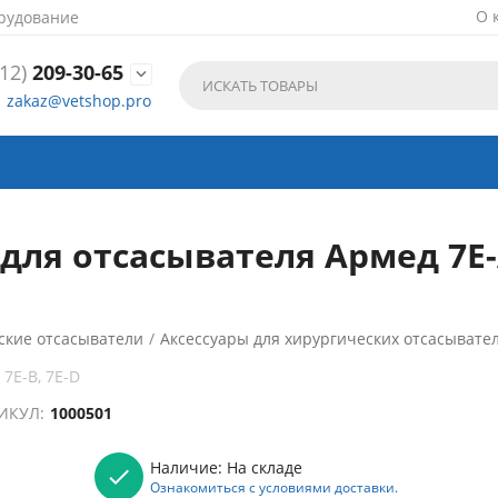
О 
рудование
12)
209-30-65

zakaz@vetshop.pro
для отсасывателя Армед 7Е-А
ские отсасыватели
/
Аксессуары для хирургических отсасывате
7Е-B, 7Е-D
ИКУЛ:
1000501
Наличие:
На складе
Ознакомиться с условиями доставки.