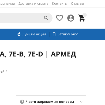
компании
Доставка и оплата
Контакты
Отзывы
0




whatshot
Лучшие акции
bookmark_border
Ветшоп.Блог
, 7Е-B, 7Е-D | АРМЕД
лей
/
Часто задаваемые вопросы