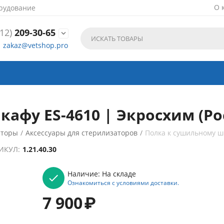
О 
рудование
12)
209-30-65

zakaz@vetshop.pro
афу ES-4610 | Экросхим (Ро
аторы
/
Аксессуары для стерилизаторов
/
Полка к сушильному ш
ИКУЛ:
1.21.40.30
Наличие:
На складе
Ознакомиться с условиями доставки.
7 900
₽