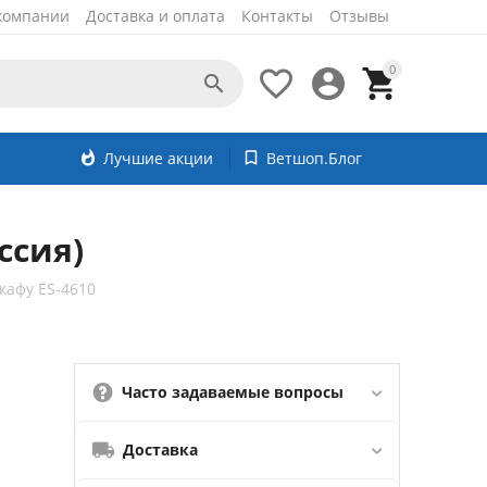
компании
Доставка и оплата
Контакты
Отзывы
0




whatshot
Лучшие акции
bookmark_border
Ветшоп.Блог
ссия)
кафу ES-4610
Часто задаваемые вопросы
Доставка