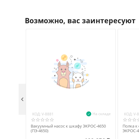
Возможно, вас заинтересуют

На складе
КОД:
КОД:
V-8881
V-
Вакуумный насос к шкафу ЭКРОС-4650
Полка к
(ПЭ-4650)
ЭКРОС-4