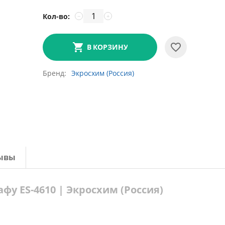
Кол-во:
−
+
В КОРЗИНУ
Бренд
Экросхим (Россия)
ывы
у ES-4610 | Экросхим (Россия)