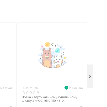

На складе
На складе
КОД:
КОД:
V-8882
V-88
Полка к вертикальному сушильному
Полка к 
шкафу ЭКРОС-4610 (ПЭ-4610)
шкафу ЭК
решетка 