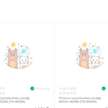
На складе
КОД:
8879
V-8880
 сушильному шкафу
Полка к сушильному шкафу
620М (ПЭ-4620М)
ЭКРОС-4630М (ПЭ-4630М)