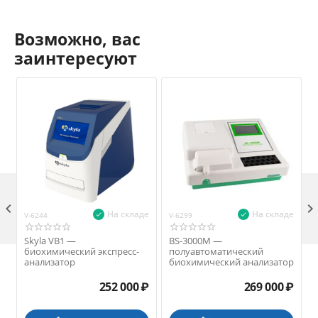
Возможно, вас
заинтересуют

На складе
На складе
V-6244
V-6299
V
Skyla VB1 —
BS-3000M —
биохимический экспресс-
полуавтоматический
анализатор
биохимический анализатор
252 000
₽
269 000
₽