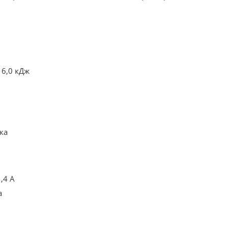
 6,0 кДж
ка
,4 A
а