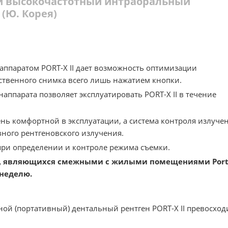
ый высокочастотный интраоральный
(Ю. Корея)
ппаратом PORT-X II дает возможность оптимизации
ственного снимка всего лишь нажатием кнопки.
аппарата позволяет эксплуатировать PORT-X II в течение
ень комфортной в эксплуатации, а система контроля излуче
ного рентгеновского излучения.
ри определении и контроле режима съемки.
ах, являющихся смежными с жилыми помещениями Port
 неделю.
ой (портативный) дентальный рентген PORT-X II превосход