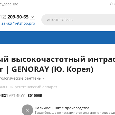
О 
рудование
12)
209-30-65

zakaz@vetshop.pro
ный высокочастотный интр
 | GENORAY (Ю. Корея)
тологические рентгены
/
ральный рентгеновский аппарат
-4321
АРТИКУЛ:
8010005
Наличие:
Снят с производства
Товар больше не поставляется или снят с производс