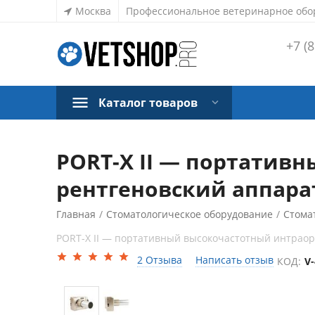
Москва
Профессиональное ветеринарное обо
+7 (8
Каталог товаров
PORT-X II — портатив
рентгеновский аппарат
Главная
/
Стоматологическое оборудование
/
Стома
PORT-X II — портативный высокочастотный интрао
2 Отзыва
Написать отзыв
КОД:
V