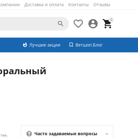
компании
Доставка и оплата
Контакты
Отзывы
0




whatshot
Лучшие акции
bookmark_border
Ветшоп.Блог
аоральный
Часто задаваемые вопросы
тва.