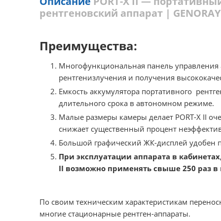
Описание
PORT-X II — портативн
рентгеновский аппарат | GENORAY 
Преимущества:
Многофункциональная панель управления а
рентгенизлучения и получения высококаче
Емкость аккумулятора портативного рентген
длительного срока в автономном режиме.
Малые размеры камеры делает PORT-X II оч
снижает существенный процент неэффектив
Большой графический ЖК-дисплей удобен п
При эксплуатации аппарата в кабинет
II возможно применять свыше 250 раз в
По своим техническим характеристикам переносн
многие стационарные рентген-аппараты.