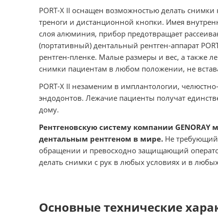
PORT-X II оснащен возможностью делать снимки 
треноги и дистанционной кнопки. Имея внутрен
слоя алюминия, прибор предотвращает рассеива
(портативный) дентальный рентген-аппарат PORT-
рентген-пленке. Малые размеры и вес, а также л
снимки пациентам в любом положении, не встава
PORT-X II незаменим в имплантологии, челюстно
эндодонтов. Лежачие пациенты получат единств
дому.
Рентгеновскую систему компании GENORAY 
дентальным рентгеном в мире.
Не требующий 
обращении и превосходно защищающий оператора 
делать снимки с рук в любых условиях и в люб
Основные технические хара