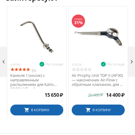
СКИДКА
31%

На складе
На складе
V-9996
V-9528
V
(1)
Канюля 1 (носик) с
Air Prophy Unit TDP II (AP30)
направленным
— наконечник Air-Flow с
распылением для KaVo
обратным клапаном, для 4-
PROPHYflex 3
канального соединения
Midwest
15 650
₽
14 400
₽
20 900
₽
В КОРЗИНУ
В КОРЗИНУ