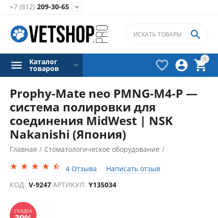
+7 (812)
209-30-65


0
Каталог



товаров
Prophy-Mate neo PMNG-M4-P —
система полировки для
соединения MidWest | NSK
Nakanishi (Япония)
Главная
/
Стоматологическое оборудование
/
Аппараты Air Flow
/
4 Отзыва
Написать отзыв
СКИДКА
39%
КОД:
V-9247
АРТИКУЛ:
Y135034