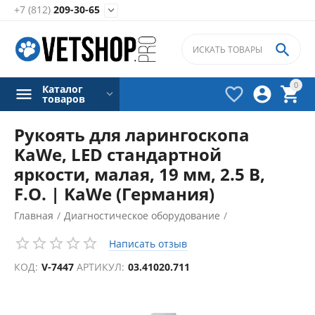
+7 (812)
209-30-65


0
Каталог



товаров
Рукоять для ларингоскопа
KaWe, LED стандартной
яркости, малая, 19 мм, 2.5 В,
F.O. | KaWe (Германия)
Главная
/
Диагностическое оборудование
/
Ларингоскопы
/
Рукоятки ларингоскопов
/
Написать отзыв
КОД:
V-7447
АРТИКУЛ:
03.41020.711