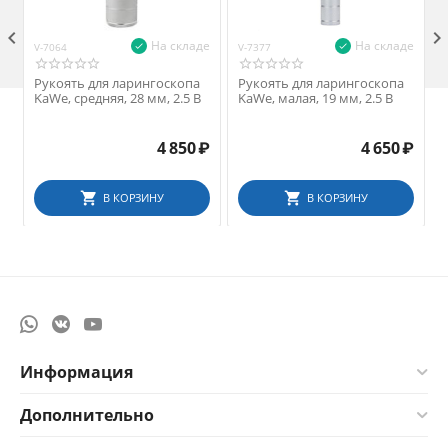

На складе
На складе
V-7064
V-7377
V
Рукоять для ларингоскопа
Рукоять для ларингоскопа
KaWe, средняя, 28 мм, 2.5 В
KaWe, малая, 19 мм, 2.5 В
4 850
₽
4 650
₽
В КОРЗИНУ
В КОРЗИНУ
Информация
Дополнительно