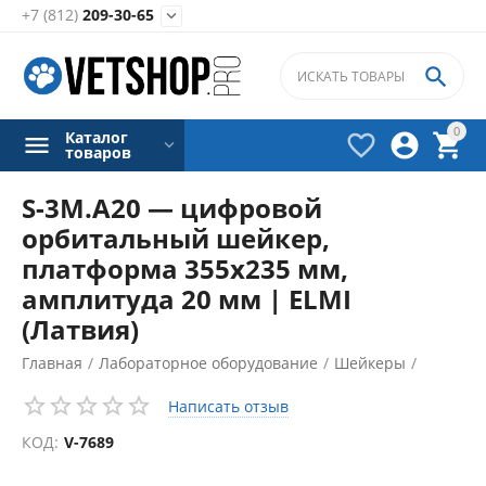
+7 (812)
209-30-65


0
Каталог



товаров
S-3М.А20 — цифровой
орбитальный шейкер,
платформа 355х235 мм,
амплитуда 20 мм | ELMI
(Латвия)
Главная
/
Лабораторное оборудование
/
Шейкеры
/
Написать отзыв
КОД:
V-7689