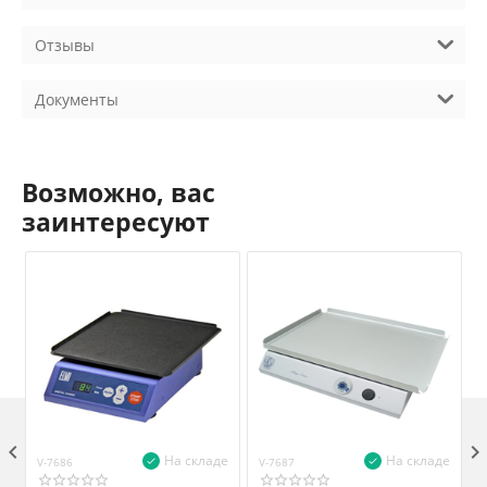
Отзывы
Документы
Возможно, вас
заинтересуют

На складе
На складе
V-7686
V-7687
V