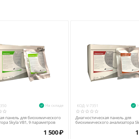
На складе
КОД:
7350
V-7351
ая панель для биохимического
Диагностическая панель для
ора Skyla VB1, 9 параметров
биохимического анализатора Sky
13 параметров
1 500
₽
1