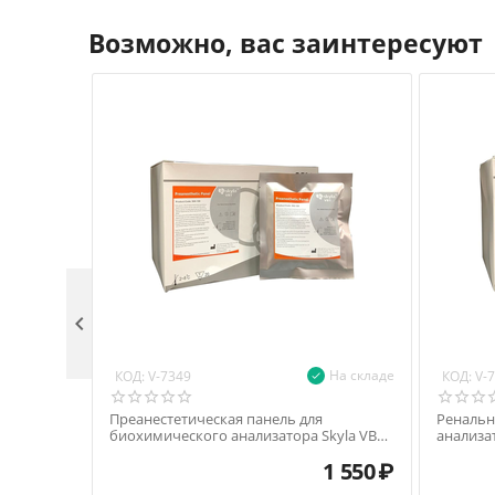
Возможно, вас заинтересуют

На складе
КОД:
КОД:
V-7349
V-
Преанестетическая панель для
Ренальн
биохимического анализатора Skyla VB1,
анализат
7 параметров
1 550
₽