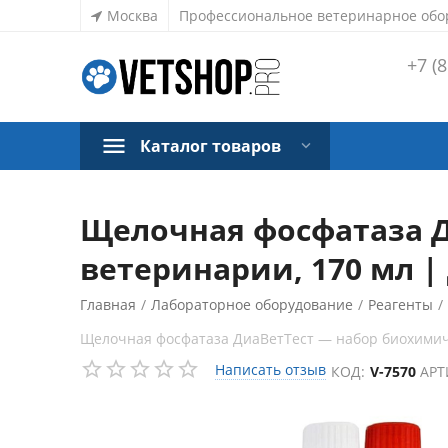
Москва
Профессиональное ветеринарное обо
+7 (8
Каталог товаров
Щелочная фосфатаза Д
ветеринарии, 170 мл |
Главная
/
Лабораторное оборудование
/
Реагенты
/
Щелочная фосфатаза ДиаВетТест — набор биохимиче
Написать отзыв
КОД:
V-7570
АРТ