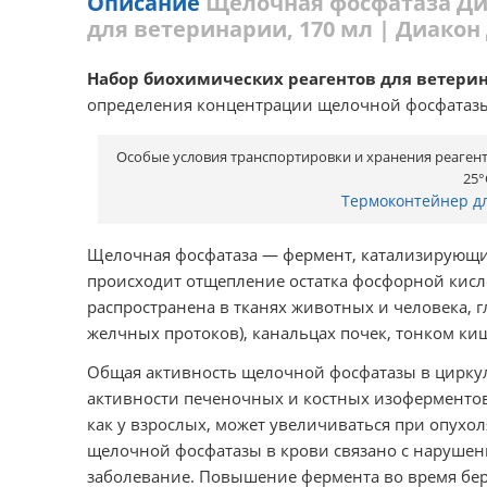
Описание
Щелочная фосфатаза Ди
для ветеринарии, 170 мл | Диакон 
Набор биохимических реагентов для ветери
определения концентрации щелочной фосфатазы
Особые условия транспортировки и хранения реагенто
25°
Термоконтейнер д
Щелочная фосфатаза — фермент, катализирующий
происходит отщепление остатка фосфорной кисл
распространена в тканях животных и человека, 
желчных протоков), канальцах почек, тонком киш
Общая активность щелочной фосфатазы в цирку
активности печеночных и костных изоферментов,
как у взрослых, может увеличиваться при опухо
щелочной фосфатазы в крови связано с нарушен
заболевание. Повышение фермента во время бер