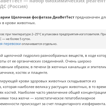
аВетТест — набор биохимических реаген
ДС (Россия)
нарии Щелочная фосфатаза ДиаВетТест
предназначен дл
 в крови животных.
в: при температуре 2–25°С в упаковке предприятия-изготовителя. Пр
С — не более 5 суток.
ля перевозки
оплачивается отдельно.
 щелочной гидролиз разнообразных веществ, в ходе кото
оты от ее органических соединений. Очень широко
главным образом, в печени (в желчных канальцах и эпители
ечнике, костях и плаценте.
лирующей крови здоровых животных складывается из
 которая наиболее велика у растущих животных, в то врем
лях костей. Наиболее часто увеличение общей концентраци
иями тока желчи — холестатическое гепатобилиарное
еменности происходит за счет плацентарного изофермента.