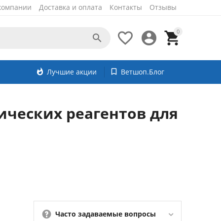
компании
Доставка и оплата
Контакты
Отзывы
0




whatshot
Лучшие акции
bookmark_border
Ветшоп.Блог
ческих реагентов для
Часто задаваемые вопросы