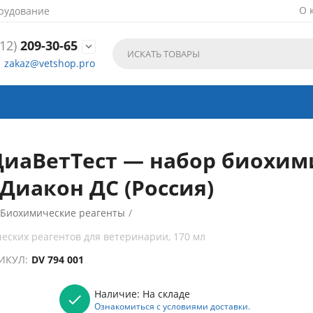
О 
рудование
12)
209-30-65

zakaz@vetshop.pro
иаВетТест — набор биохими
 Диакон ДС (Россия)
Биохимические реагенты
/
ских реагентов для ветеринарии, 170 мл
ИКУЛ:
DV 794 001
Наличие:
На складе
Ознакомиться с условиями доставки.