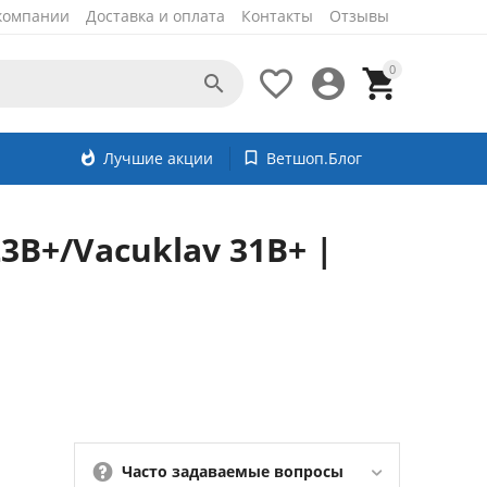
компании
Доставка и оплата
Контакты
Отзывы
0




whatshot
Лучшие акции
bookmark_border
Ветшоп.Блог
3B+/Vacuklav 31B+ |
Часто задаваемые вопросы