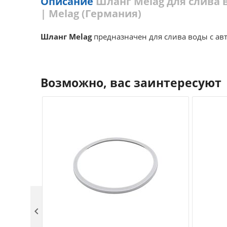
Описание
Шланг Melag для слива в
| Melag (Германия)
Шланг Melag
предназначен для слива воды с ав
Возможно, вас заинтересуют
