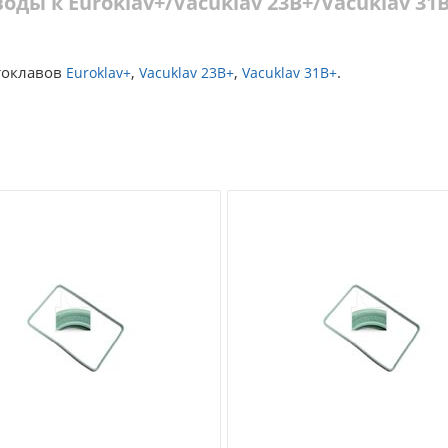
оды к Euroklav+/Vacuklav 23B+/Vacuklav 31
токлавов
,
,
.
Euroklav+
Vacuklav 23B+
Vacuklav 31B+