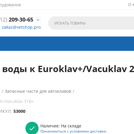
О 
рудование
12)
209-30-65

zakaz@vetshop.pro
воды к Euroklav+/Vacuklav 2
ы
/
Запасные части для автоклавов
/
B+/Vacuklav 31B+
ИКУЛ:
53000
Наличие:
На складе
Ознакомиться с условиями доставки.