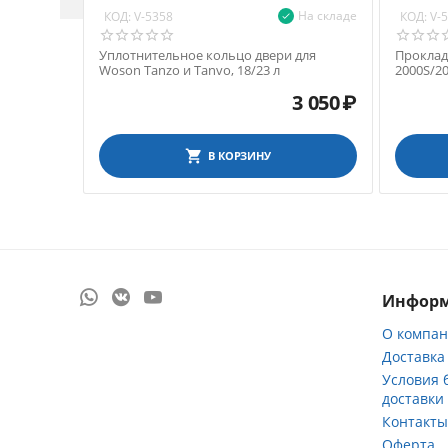
На складе
КОД:
КОД:
V-5358
V-
Уплотнительное кольцо двери для
Проклад
Woson Tanzo и Tanvo, 18/23 л
2000S/2
3 050
₽
В КОРЗИНУ
Инфор
О компа
Доставка
Условия 
доставки
Контакт
Оферта