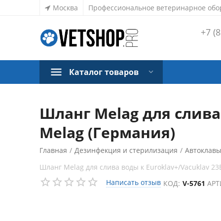
Москва
Профессиональное ветеринарное обо
+7 (8
Каталог товаров
Шланг Melag для слива 
Melag (Германия)
Главная
/
Дезинфекция и стерилизация
/
Автоклав
Шланг Melag для слива воды к Euroklav+/Vacuklav 23
Написать отзыв
КОД:
V-5761
АРТ