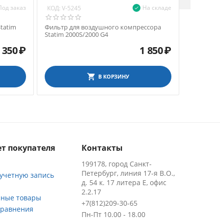
Под заказ
На складе
КОД:
КОД:
V-5245
V-52
tatim
Фильтр для воздушного компрессора
Фильтр ц
Statim 2000S/2000 G4
воздушно
5000S/500
 350
₽
1 850
₽
В КОРЗИНУ
т покупателя
Контакты
199178, город Санкт-
Петербург, линия 17-я В.О.,
 учетную запись
д. 54 к. 17 литера Е, офис
2.2.17
ные товары
+7(812)209-30-65
сравнения
Пн-Пт 10.00 - 18.00