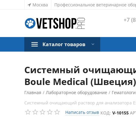
Москва
Профессиональное ветеринарное обо
+7 (8
Каталог товаров
Системный очищающий р
Boule Medical (Швеция)
Главная
/
Лабораторное оборудование
/
Гематологи
Системный очищающий раствор для анализатора Exig
Написать отзыв
КОД:
V-10155
АР