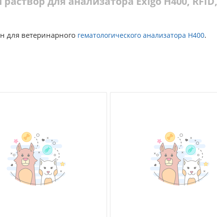
створ для анализатора Exigo H400, RFID
н для ветеринарного
.
гематологического анализатора H400