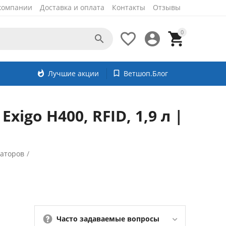
компании
Доставка и оплата
Контакты
Отзывы
0




whatshot
Лучшие акции
bookmark_border
Ветшоп.Блог
go H400, RFID, 1,9 л |
заторов
/
Часто задаваемые вопросы