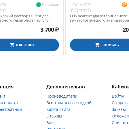
На складе
КОД:
8278
V-8279
ческий раствор Diluent для
EOS реагент для ветеринарного
арного гематологического
гематологического анализатора
ора Exigo 17, 1,9 л
19, 1,9 л
3 700
₽
20
В КОРЗИНУ
В КОРЗИНУ
мация
Дополнительно
Кабине
нии
Производители
Войти
 и оплата
Все товары со скидкой
Создать
бесплатной
Карта сайта
Заказы
Отзывы
Отложен
ы
Блог
Список 