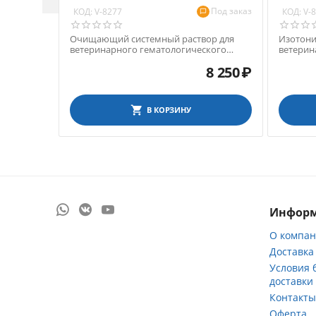
Под заказ
КОД:
КОД:
V-8277
V-
Очищающий системный раствор для
Изотони
ветеринарного гематологического
ветерин
анализатора Exigo 17, 1,9 л
анализат
8 250
₽
В КОРЗИНУ
Инфор
О компа
Доставка
Условия 
доставки
Контакт
Оферта