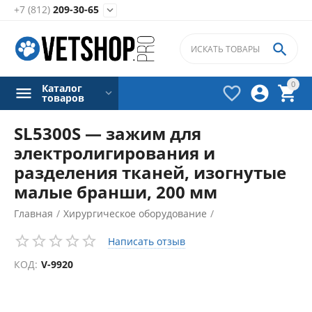
+7 (812)
209-30-65


0
Каталог



товаров
SL5300S — зажим для
электролигирования и
разделения тканей, изогнутые
малые бранши, 200 мм
Главная
/
Хирургическое оборудование
/
Электрокоагуляторы
/
Написать отзыв
Аксессуары для электрокоагуляторов
/
КОД:
V-9920