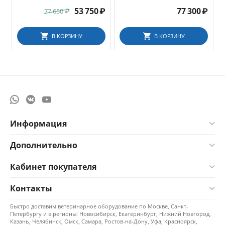
нанопокрытием, бранши
диаметр 5 мм, длина 360 мм
типа Maryland, 370 мм
53 750
₽
77 300
₽
77 650
₽
В КОРЗИНУ
В КОРЗИНУ
Информация
Дополнительно
Кабинет покупателя
Контакты
Быстро доставим ветеринарное оборудование по Москве, Санкт-
Петербургу и в регионы: Новосибирск, Екатеринбург, Нижний Новгород,
Казань, Челябинск, Омск, Самара, Ростов-на-Дону, Уфа, Красноярск,