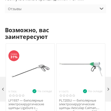
Отзывы
Возможно, вас
заинтересуют
СКИДКА
31%

На складе
На складе
V-7906
V-10475
V
LF1937 — биполярные
PL720SU — биполярные
электрохирургические
электрохирургические
щипцы LigaSure с
щипцы Aesculap Caiman,