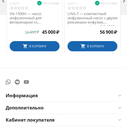

На складе
На складе
V-5979
V-6011
V
SN-1500H — насос
LINS-7 — компактный
инфузионный для
инфузионный насос с двумя
ветеринарии со
режимами инфузии,
встроенным
скорость инфузии 0.1-1200
подогревателем, скорость
мл/ч
45 000
₽
56 900
₽
53 850
₽
инфузии 0.1-1500 мл/ч
В КОРЗИНУ
В КОРЗИНУ
Информация
Дополнительно
Кабинет покупателя