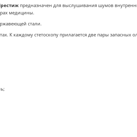
Престиж
предназначен для выслушивания шумов внутренн
ерах медицины.
ержавеющей стали.
ах. К каждому стетоскопу прилагается две пары запасных о
ь;