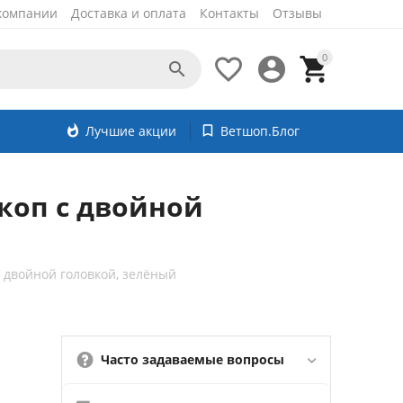
компании
Доставка и оплата
Контакты
Отзывы
0




whatshot
Лучшие акции
bookmark_border
Ветшоп.Блог
скоп с двойной
с двойной головкой, зелёный
Часто задаваемые вопросы