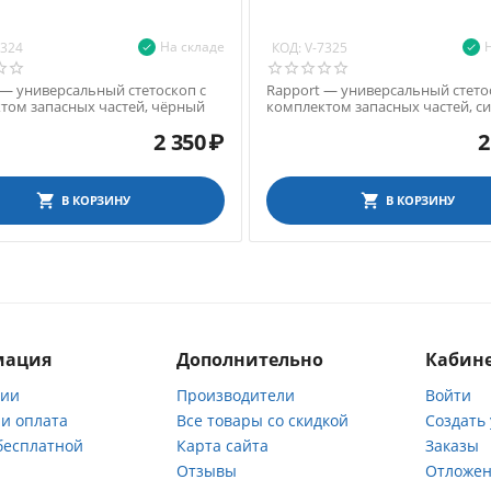
На складе
КОД:
7324
V-7325
 — универсальный стетоскоп с
Rapport — универсальный стето
том запасных частей, чёрный
комплектом запасных частей, с
2 350
₽
2
В КОРЗИНУ
В КОРЗИНУ
мация
Дополнительно
Кабине
нии
Производители
Войти
 и оплата
Все товары со скидкой
Создать
бесплатной
Карта сайта
Заказы