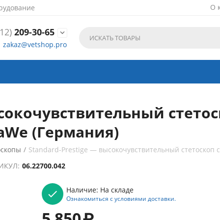
О 
рудование
12)
209-30-65

zakaz@vetshop.pro
ысокочувствительный стето
aWe (Германия)
оскопы
/
Standard-Prestige — высокочувствительный стетоскоп 
ИКУЛ:
06.22700.042
Наличие:
На складе
Ознакомиться с условиями доставки.
5 850
₽