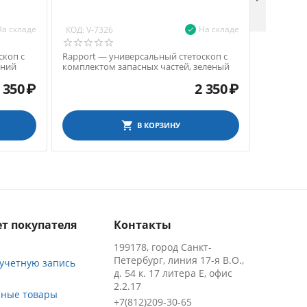

На складе
На складе
КОД:
КОД:
V-7326
V-73
скоп с
Rapport — универсальный стетоскоп с
Rapport 
иний
комплектом запасных частей, зеленый
комплект
фиолето
 350
₽
2 350
₽
В КОРЗИНУ
т покупателя
Контакты
199178, город Санкт-
Петербург, линия 17-я В.О.,
 учетную запись
д. 54 к. 17 литера Е, офис
2.2.17