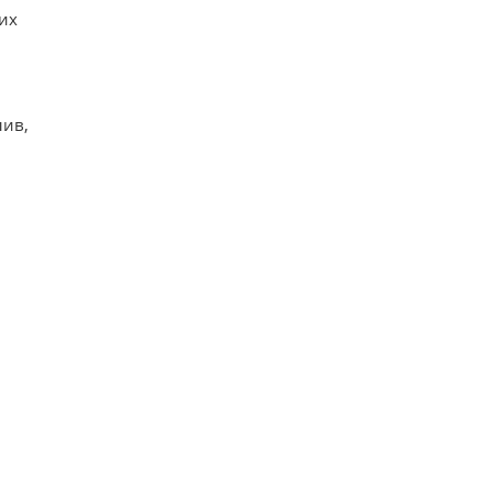
их
лив,