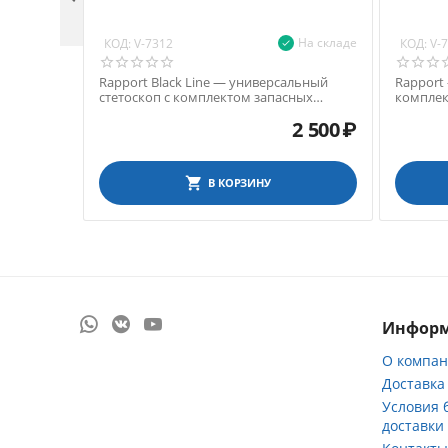

На складе
КОД:
КОД:
V-7312
V-
Rapport Black Line — универсальный
Rapport
стетоскоп с комплектом запасных
комплек
частей, черный
2 500
₽
В КОРЗИНУ
Инфор
О компа
Доставка
Условия 
доставки