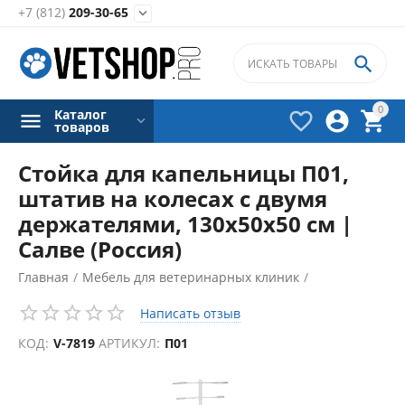
+7 (812)
209-30-65


0
Каталог



товаров
Стойка для капельницы П01,
штатив на колесах с двумя
держателями, 130х50х50 см |
Салве (Россия)
Главная
/
Мебель для ветеринарных клиник
/
Ширмы и штативы
/
Написать отзыв
КОД:
V-7819
АРТИКУЛ:
П01