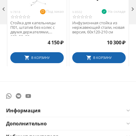

Под заказ
На складе
V-7818
V-8502
V
Стойка для капельницы
Инфузионная стойка из
П01, штатив без колес с
нержавеющей стали, новая
двумя держателями,
версия, 60х120-210 см
130х50х50 см
4 150
₽
10 300
₽
В КОРЗИНУ
В КОРЗИНУ
Информация
Дополнительно