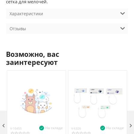
сетка для мелочей.
Характеристики
Отзывы
Возможно, вас
заинтересуют

На складе
На складе
V-10455
V-6326
V