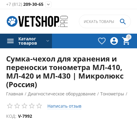
+7 (812)
209-30-65


0
Каталог



товаров
Сумка-чехол для хранения и
переноски тонометра МЛ-410,
МЛ-420 и МЛ-430 | Микролюкс
(Россия)
Главная
/
Диагностическое оборудование
/
Тонометры
/
Аксессуары для тонометров
/
Написать отзыв
КОД:
V-7992