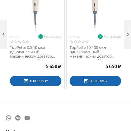

На складе
На складе
V-7573
V-7574
V
TopPette 0,5-10 мкл —
TopPette 10-100 мкл —
одноканальный
одноканальный
механический дозатор
механический дозатор
переменного объема
переменного объема
5 650
₽
5 650
₽
В КОРЗИНУ
В КОРЗИНУ