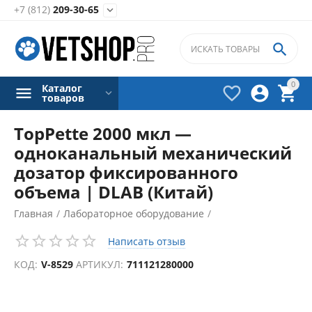
+7 (812)
209-30-65


0
Каталог



товаров
TopPette 2000 мкл —
одноканальный механический
дозатор фиксированного
объема | DLAB (Китай)
Главная
/
Лабораторное оборудование
/
Дозаторы лабораторные
/
Написать отзыв
КОД:
V-8529
АРТИКУЛ:
711121280000