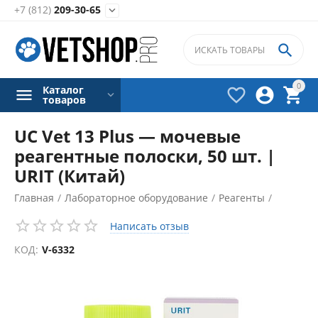
+7 (812)
209-30-65


0
Каталог



товаров
UC Vet 13 Plus — мочевые
реагентные полоски, 50 шт. |
URIT (Китай)
Главная
/
Лабораторное оборудование
/
Реагенты
/
Реагенты для исследования мочи
/
Написать отзыв
КОД:
V-6332