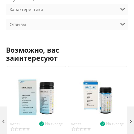
Характеристики
Отзывы
Возможно, вас
заинтересуют

На складе
На складе
V-7091
V-7092
V