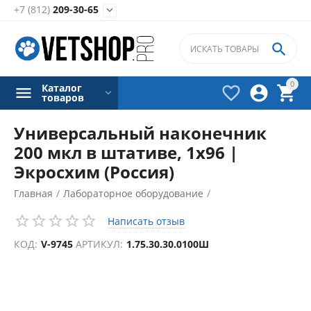
+7 (812)
209-30-65


0
Каталог



товаров
Универсальный наконечник
200 мкл в штативе, 1х96 |
Экросхим (Россия)
Главная
/
Лабораторное оборудование
/
Дозаторы лабораторные
/
Написать отзыв
Аксессуары для лабораторных дозаторов
/
КОД:
V-9745
АРТИКУЛ:
1.75.30.30.0100Ш