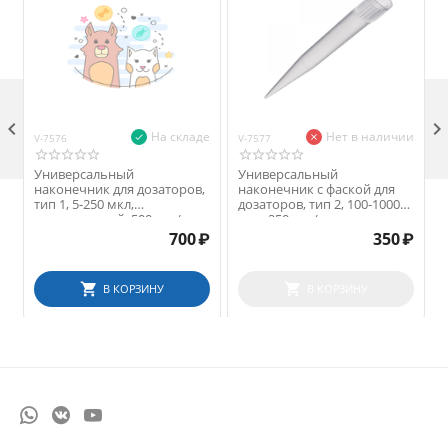

На складе
Нет в наличии
V-7576
V-7577
V
Универсальный
Универсальный
наконечник для дозаторов,
наконечник с фаской для
тип 1, 5-250 мкл,
дозаторов, тип 2, 100-1000
нестерильный, 500 шт./уп.
мкл, 250 шт./уп.
700
₽
350
₽
В КОРЗИНУ
В КОРЗИНУ