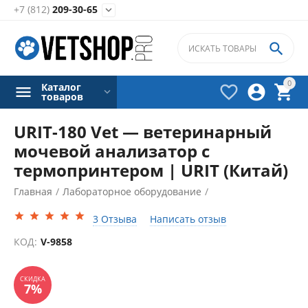
+7 (812)
209-30-65


0
Каталог



товаров
URIT-180 Vet — ветеринарный
мочевой анализатор с
термопринтером | URIT (Китай)
Главная
/
Лабораторное оборудование
/
Анализаторы мочи ветеринарные
/
3 Отзыва
Написать отзыв
СКИДКА
7%
КОД:
V-9858