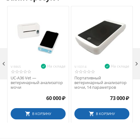

На складе
На складе
V-9865
V-10314
V
UC-A36 Vet —
Портативный
ветеринарный анализатор
ветеринарный анализатор
мочи
мочи, 14 параметров
60 000
₽
73 000
₽
В КОРЗИНУ
В КОРЗИНУ