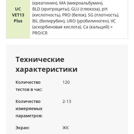
(креатинин), MA (микроальбумин),
UC
BLD (эритроциты), GLU (глюкоза), pH
VET13
(кислотность), PRO (белок), SG (плотность),
Plus
BIL (билирубин), URO (уробилиноген), VC
(аскорбиновая кислота), Ca (кальций) +
PRO/CR
Технические
характеристики
Количество
120
тестов в час:
Количество
2-13
измеряемых
параметров:
Экран:
ЖК