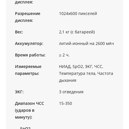
дисплея:
Разрешение
1024х600 пикселей
дисплея:
Вес:
2,1 кг (с батареей)
Аккумулятор:
литий-ионный на 2600 мАч
Время работы:
≥ 2 ч.
Измеряемые
НИАД, SpO2, ЭКГ, ЧСС,
параметры:
Температура тела, Частота
дыхания
ЭКГ:
3 отведения
Диапазон ЧСС
15-350
(ударов в
минуту):
— SpO2