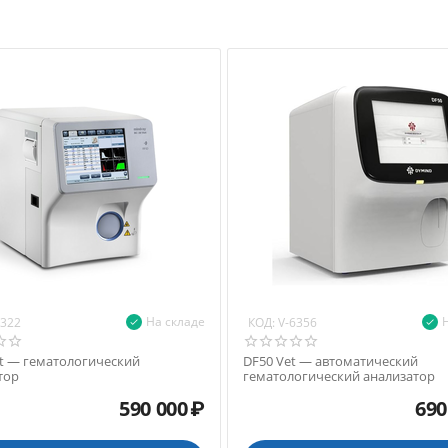
На складе
КОД:
6322
V-6356
et — гематологический
DF50 Vet — автоматический
тор
гематологический анализатор
590 000
₽
690