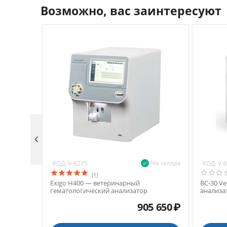
Возможно, вас заинтересуют

На складе
КОД:
КОД:
V-8275
V-
(1)
Exigo H400 — ветеринарный
BC-30 V
гематологический анализатор
анализа
905 650
₽