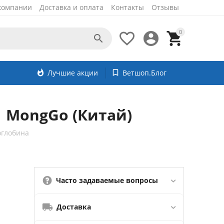
компании
Доставка и оплата
Контакты
Отзывы
0




whatshot
Лучшие акции
bookmark_border
Ветшоп.Блог
 MongGo (Китай)
оглобина
Часто задаваемые вопросы
Доставка