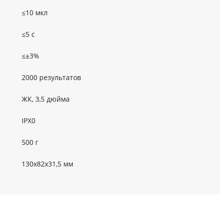
≤10 мкл
≤5 с
≤±3%
2000 результатов
ЖК, 3,5 дюйма
IPX0
500 г
130х82х31,5 мм