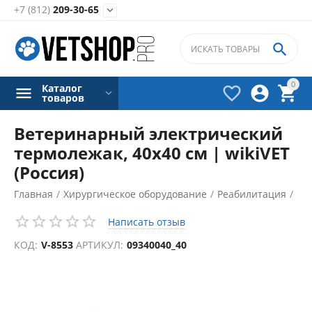
+7 (812)
209-30-65


0
Каталог



товаров
Ветеринарный электрический
термолежак, 40х40 см | wikiVET
(Россия)
Главная
/
Хирургическое оборудование
/
Реабилитация
/
Грелки для животных
/
Написать отзыв
КОД:
V-8553
АРТИКУЛ:
09340040_40