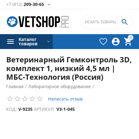
+7 (812)
209-30-65


0
Каталог



товаров
Ветеринарный Гемконтроль 3D,
комплект 1, низкий 4,5 мл |
МБС-Технология (Россия)
Главная
/
Лабораторное оборудование
/
Гематологические анализаторы
/
Написать отзыв
Аксессуары для гематологических анализаторов
/
КОД:
V-9235
АРТИКУЛ:
V3-1-045