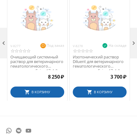

Под заказ
На складе
V-8277
V-8278
V
Очищающий системный
Изотонический раствор
раствор для ветеринарного
Diluent для ветеринарного
гематологического
гематологического
анализатора Exigo 17, 1,9 л
анализатора Exigo 17, 1,9 л
8 250
₽
3 700
₽
В КОРЗИНУ
В КОРЗИНУ