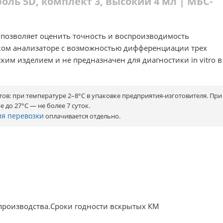
ль 5D, комплект 3, высокий 4 мл | МБС-
позволяет оценить точность и воспроизводимость
ком анализаторе с возможностью дифференциации трех
им изделием и не предназначен для диагностики in vitro в
ов: при температуре 2–8°С в упаковке предприятия-изготовителя. При
 до 27°С — не более 7 суток.
ля перевозки
оплачивается отдельно.
 производства.Сроки годности вскрытых КМ