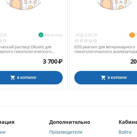
На складе
КОД:
8278
V-8279
ческий раствор Diluent для
EOS реагент для ветеринарного
арного гематологического
гематологического анализатора
ора Exigo 17, 1,9 л
19, 1,9 л
3 700
₽
20
В КОРЗИНУ
В КОРЗИНУ
мация
Дополнительно
Кабине
нии
Производители
Войти