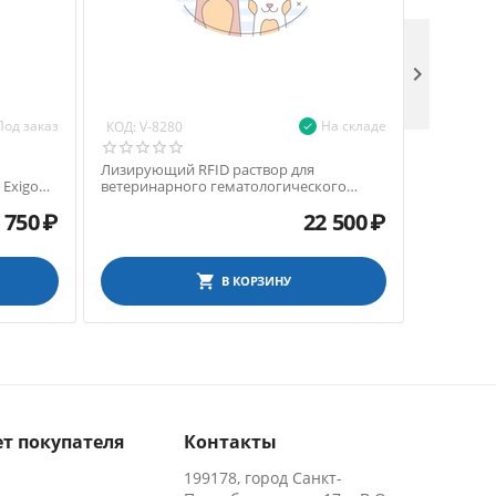

Под заказ
На складе
КОД:
КОД:
V-8280
V-82
Лизирующий RFID раствор для
Лизирующ
 Exigo
ветеринарного гематологического
ветерина
анализатора Exigo, 1,9 л
анализатор
 750
₽
22 500
₽
В КОРЗИНУ
т покупателя
Контакты
199178, город Санкт-