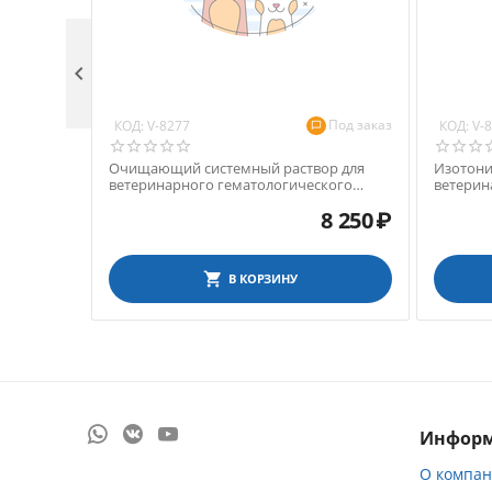

Под заказ
КОД:
КОД:
V-8277
V-
Очищающий системный раствор для
Изотони
ветеринарного гематологического
ветерин
анализатора Exigo 17, 1,9 л
анализат
8 250
₽
В КОРЗИНУ
Инфор
О компа