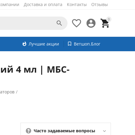
компании
Доставка и оплата
Контакты
Отзывы
0




whatshot
Лучшие акции
bookmark_border
Ветшоп.Блог
ий 4 мл | МБС-
заторов
/
Часто задаваемые вопросы