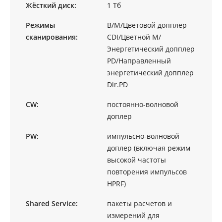
Жёсткий диск:
1 Тб
Режимы
B/M/Цветовой допплер
сканирования:
CDI/Цветной M/
Энергетический допплер
PD/Направленный
энергетический допплер
Dir.PD
CW:
постоянно-волновой
доплер
PW:
импульсно-волновой
доплер (включая режим
высокой частоты
повторения импульсов
HPRF)
Shared Service:
пакеты расчетов и
измерений для