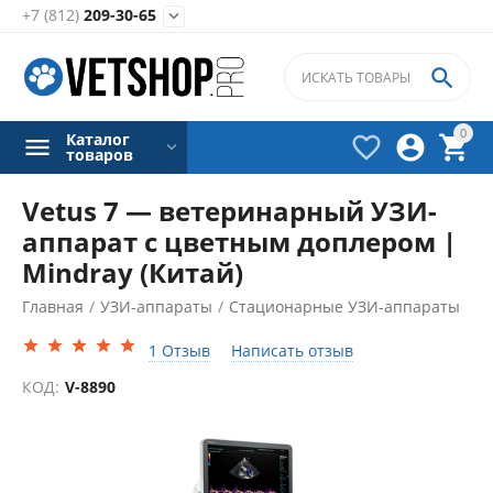
+7 (812)
209-30-65


0
Каталог



товаров
Vetus 7 — ветеринарный УЗИ-
аппарат с цветным доплером |
Mindray (Китай)
Главная
/
УЗИ-аппараты
/
Стационарные УЗИ-аппараты
/
1 Отзыв
Написать отзыв
КОД:
V-8890