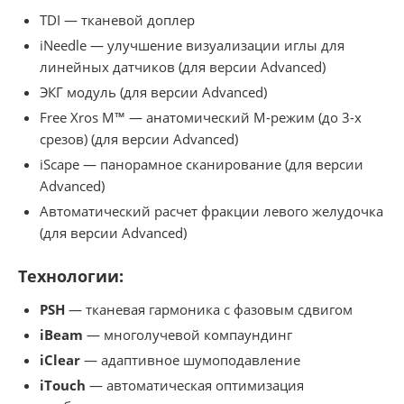
TDI — тканевой доплер
iNeedle — улучшение визуализации иглы для
линейных датчиков (для версии Advanced)
ЭКГ модуль (для версии Advanced)
Free Xros M™ — анатомический М-режим (до 3-х
срезов) (для версии Advanced)
iScape — панорамное сканирование (для версии
Advanced)
Автоматический расчет фракции левого желудочка
(для версии Advanced)
Технологии:
PSH
— тканевая гармоника с фазовым сдвигом
iBeam
— многолучевой компаундинг
iClear
— адаптивное шумоподавление
iTouch
— автоматическая оптимизация