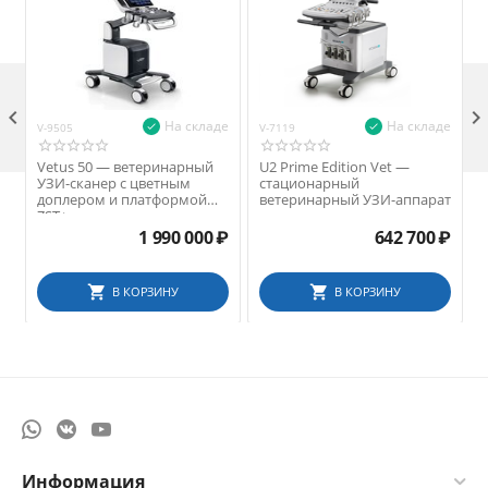

На складе
На складе
V-9505
V-7119
V
Vetus 50 — ветеринарный
U2 Prime Edition Vet —
УЗИ-сканер с цветным
стационарный
доплером и платформой
ветеринарный УЗИ-аппарат
ZST+
1 990 000
₽
642 700
₽
В КОРЗИНУ
В КОРЗИНУ
Информация