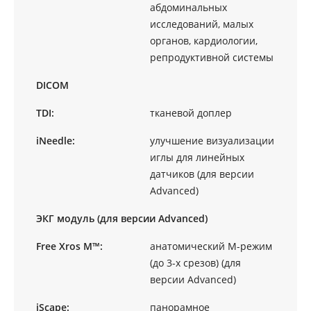
абдоминальных
исследований, малых
органов, кардиологии,
репродуктивной системы
DICOM
TDI:
тканевой доплер
iNeedle:
улучшение визуализации
иглы для линейных
датчиков (для версии
Advanced)
ЭКГ модуль (для версии Advanced)
Free Xros M™:
анатомический М-режим
(до 3-х срезов) (для
версии Advanced)
iScape:
панорамное